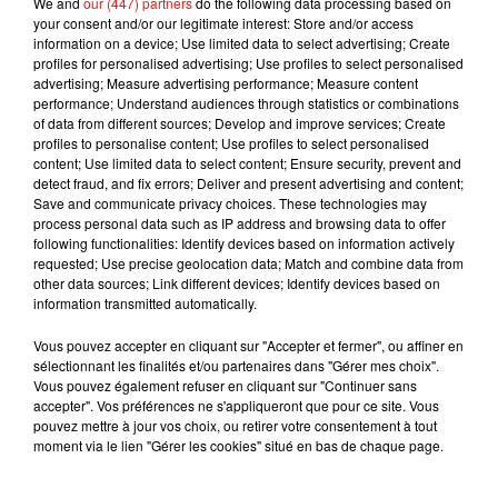
We and
our (447) partners
do the following data processing based on
your consent and/or our legitimate interest: Store and/or access
information on a device; Use limited data to select advertising; Create
profiles for personalised advertising; Use profiles to select personalised
advertising; Measure advertising performance; Measure content
performance; Understand audiences through statistics or combinations
of data from different sources; Develop and improve services; Create
Musique
profiles to personalise content; Use profiles to select personalised
content; Use limited data to select content; Ensure security, prevent and
detect fraud, and fix errors; Deliver and present advertising and content;
Save and communicate privacy choices. These technologies may
Julien Lieb s’essaye à la vie de chatelain
process personal data such as IP address and browsing data to offer
dans son nouveau clip
following functionalities: Identify devices based on information actively
7 août 2026
requested; Use precise geolocation data; Match and combine data from
other data sources; Link different devices; Identify devices based on
information transmitted automatically.
Vous pouvez accepter en cliquant sur "Accepter et fermer", ou affiner en
sélectionnant les finalités et/ou partenaires dans "Gérer mes choix".
Madonna sort enfin le remix de « Love
Vous pouvez également refuser en cliquant sur "Continuer sans
Sensation » avec Kylie Minogue
accepter". Vos préférences ne s'appliqueront que pour ce site. Vous
7 août 2026
pouvez mettre à jour vos choix, ou retirer votre consentement à tout
moment via le lien "Gérer les cookies" situé en bas de chaque page.