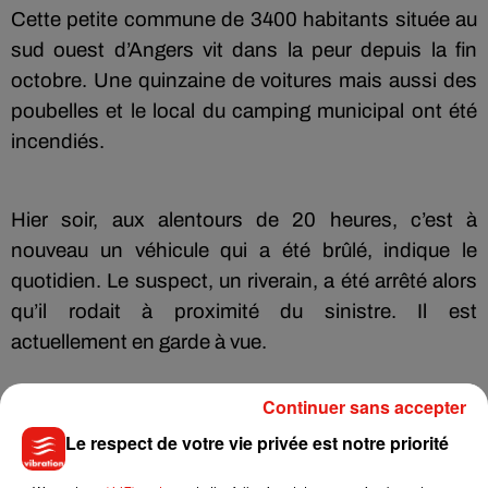
Cette petite commune de 3400 habitants située au
sud ouest d’Angers vit dans la peur depuis la fin
octobre. Une quinzaine de voitures mais aussi des
poubelles et le local du camping municipal ont été
incendiés.
Hier soir, aux alentours de 20 heures, c’est à
nouveau un véhicule qui a été brûlé, indique le
quotidien. Le suspect, un riverain, a été arrêté alors
qu’il rodait à proximité du sinistre. Il est
actuellement en garde à vue.
Continuer sans accepter
Le respect de votre vie privée est notre priorité