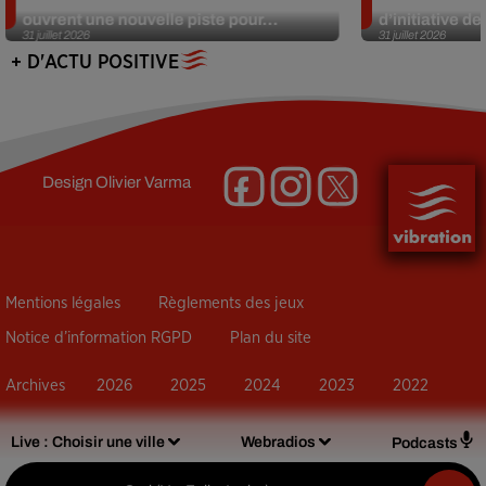
ouvrent une nouvelle piste pour...
d’initiative d
31 juillet 2026
31 juillet 2026
+ D'ACTU POSITIVE
Design
Olivier Varma
Mentions légales
Règlements des jeux
Notice d’information RGPD
Plan du site
Archives
2026
2025
2024
2023
2022
Live :
Choisir une ville
Webradios
Podcasts