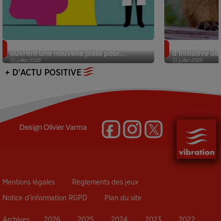
Alzheimer : des chercheurs japonais
Des marmottes
ouvrent une nouvelle piste pour...
d’initiative d
31 juillet 2026
31 juillet 2026
+ D'ACTU POSITIVE
Design
Olivier Varma
Mentions légales
Règlements des jeux
Notice d’information RGPD
Plan du site
Archives
2026
2025
2024
2023
2022