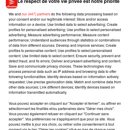
Le respect de votre vie privée est notre priorité
aux heures de pointe
d’aérer les locaux au moins 10 minutes par jour
We and
our (447) partners
do the following data processing based on
prendre conseil auprès d’un professionnel de
your consent and/or our legitimate interest: Store and/or access
information on a device; Use limited data to select advertising; Create
santé en cas de gêne respiratoire ou
profiles for personalised advertising; Use profiles to select personalised
cardiaque.
advertising; Measure advertising performance; Measure content
performance; Understand audiences through statistics or combinations
of data from different sources; Develop and improve services; Create
profiles to personalise content; Use profiles to select personalised
content; Use limited data to select content; Ensure security, prevent and
detect fraud, and fix errors; Deliver and present advertising and content;
Musique
Save and communicate privacy choices. These technologies may
process personal data such as IP address and browsing data to offer
following functionalities: Identify devices based on information actively
requested; Use precise geolocation data; Match and combine data from
Madonna sort enfin le remix de « Love
other data sources; Link different devices; Identify devices based on
Sensation » avec Kylie Minogue
information transmitted automatically.
7 août 2026
Vous pouvez accepter en cliquant sur "Accepter et fermer", ou affiner en
sélectionnant les finalités et/ou partenaires dans "Gérer mes choix".
Vous pouvez également refuser en cliquant sur "Continuer sans
accepter". Vos préférences ne s'appliqueront que pour ce site. Vous
Tayc et Didi B dévoilent le single le plus
pouvez mettre à jour vos choix, ou retirer votre consentement à tout
dansant de l’année
moment via le lien "Gérer les cookies" situé en bas de chaque page.