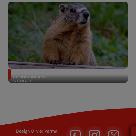
Des marmottes sur OnlyFans : la drôle d’initiative
de chercheurs...
31 juillet 2026
Design
Olivier Varma