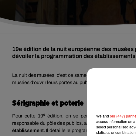
19e édition de la nuit européenne des musées 
dévoiler la programmation des établissements 
La nuit des musées, c’est ce samedi
partout en France
. 
musées d’ouvrir leurs portes au public gratuitement,
de la
Sérigraphie et poterie
e
Pour cette 19
édition, on se penche sur la programm
We and
our (447) partn
access information on a 
responsable du pôle des publics, assure que de très nom
select personalised ad
établissement
. Il détaille le programme en commençant 
statistics or combinatio