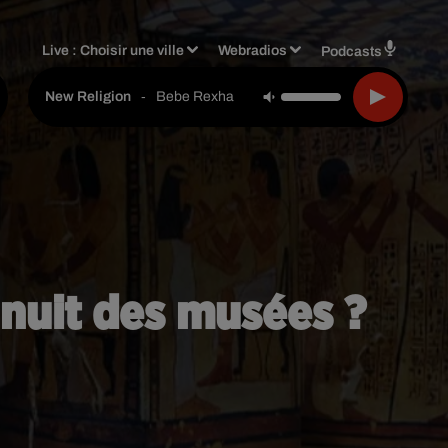
Live :
Choisir une ville
Webradios
Podcasts
-
Bebe Rexha
New Religion
 nuit des musées ?