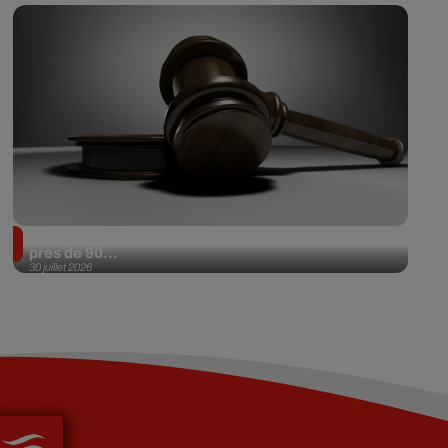
Il achète une veste 3 dollars en friperie et la revend
près de 90...
30 juillet 2026