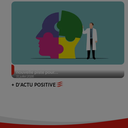
Alzheimer : des chercheurs japonais ouvrent une
nouvelle piste pour...
31 juillet 2026
+ D'ACTU POSITIVE