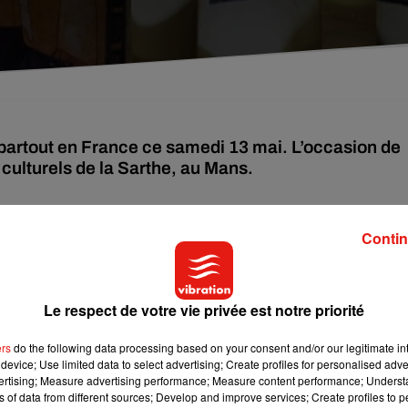
partout en France ce samedi 13 mai. L’occasion de
culturels de la Sarthe, au Mans.
Lancé par le ministère de la Culture, l’événement permet à tous 
Contin
 tombée de la nuit jusqu’à minuit
.
Le respect de votre vie privée est notre priorité
ation des musées de la Sarthe, au Mans. Jérôme Paillass
ers
do the following data processing based on your consent and/or our legitimate int
device; Use limited data to select advertising; Create profiles for personalised adver
breuses activités seront au menu, avec
un à deux temps forts 
vertising; Measure advertising performance; Measure content performance; Unders
par
le musée Vert
:
« il y aura la présence des artistes de ‘La Rac
ns of data from different sources; Develop and improve services; Create profiles to 