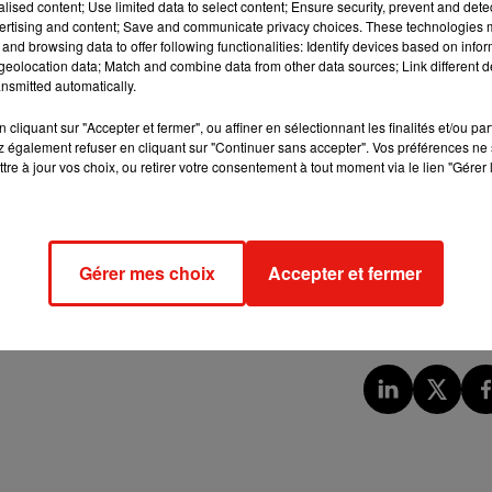
e l’exposition ‘Géant’.
alised content; Use limited data to select content; Ensure security, prevent and detect
Une sérigraphie sera offerte au public
.
ertising and content; Save and communicate privacy choices. These technologies
lantagenêt
, plusieurs artisans et archéologues vont présenter le
and browsing data to offer following functionalities: Identify devices based on infor
éologiques. Il y aura un céramiste pour
découvrir le travail de
eolocation data; Match and combine data from other data sources; Link different de
nsmitted automatically.
, ce samedi signera l’ouverture de l’exposition autour de l’arti
 de novembre.
cliquant sur "Accepter et fermer", ou affiner en sélectionnant les finalités et/ou pa
 également refuser en cliquant sur "Continuer sans accepter". Vos préférences ne 
est en moyenne
multipliée par cinq
, assure Jérôme Paillasson, 
tre à jour vos choix, ou retirer votre consentement à tout moment via le lien "Gérer 
os collections pour ouvrir nos musées sur un temps festif et un 
re approche des collections par les lumières créées. »
 dans les salles, et
de courtes visites de 15 à 20 minutes
aur
ous qui ne pourra faire que du bien aux établissements mancea
Gérer mes choix
Accepter et fermer
ès bonne fréquentation sur les trois premiers mois de l’année 20
esponsable du pôle des publics.