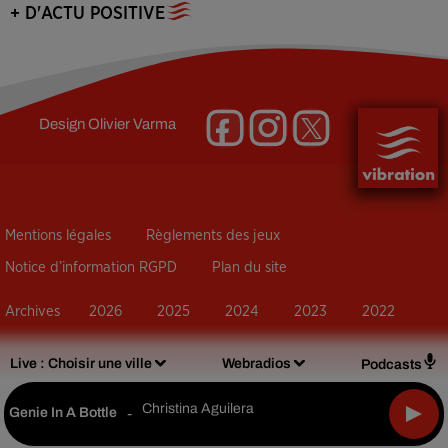
+ D'ACTU POSITIVE
Design
Olivier Varma
Mentions légales
Règlements des jeux
Notice d’information RGPD
Plan du site
Archives
2026
2025
2024
2023
2022
Live :
Choisir une ville
Webradios
Podcasts
Christina Aguilera
Genie In A Bottle
-