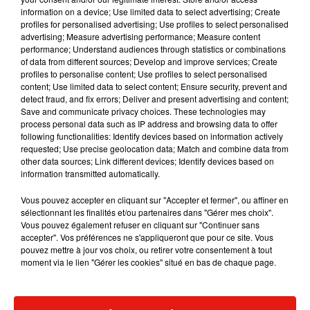
collectives
»
, explique Dorothée Moisan.
information on a device; Use limited data to select advertising; Create
profiles for personalised advertising; Use profiles to select personalised
Ce n’est pas pour ces raisons qu’il faut se voiler la face.
Être
advertising; Measure advertising performance; Measure content
conscient du dérèglement climatique
est primordial, afin de
performance; Understand audiences through statistics or combinations
of data from different sources; Develop and improve services; Create
pouvoir faire face aux futurs défis qui nous attendent.
« Il y a
profiles to personalise content; Use profiles to select personalised
un deuil à faire, il faut comprendre tout ce que l’on est en train
content; Use limited data to select content; Ensure security, prevent and
de perdre, au niveau de notre environnement, de notre
detect fraud, and fix errors; Deliver and present advertising and content;
Save and communicate privacy choices. These technologies may
qualité de vie. C’est un deuil nécessaire pour pouvoir ensuite
process personal data such as IP address and browsing data to offer
rebondir vers l’écoptimisme, c’est indispensable pour
following functionalities: Identify devices based on information actively
pouvoir avancer et aller mieux »
, poursuit la journaliste.
requested; Use precise geolocation data; Match and combine data from
other data sources; Link different devices; Identify devices based on
Dorothée Moisan est elle-même passée à la pratique. Elle
information transmitted automatically.
travaille en ce moment
sur un écolieu en Bretagne
pour
Vous pouvez accepter en cliquant sur "Accepter et fermer", ou affiner en
construire
« une fabrique d’écoptimistes massifs »
et attirer
sélectionnant les finalités et/ou partenaires dans "Gérer mes choix".
les savoir-faire dans laquelle auront lieu divers ateliers
Vous pouvez également refuser en cliquant sur "Continuer sans
comme des stages de menuiserie, de cuisine végétarienne,
accepter". Vos préférences ne s'appliqueront que pour ce site. Vous
pouvez mettre à jour vos choix, ou retirer votre consentement à tout
ou d’écoconstruction.
moment via le lien "Gérer les cookies" situé en bas de chaque page.
Les Écoptimistes - Le Seuil - 13.50 € - 192 pages