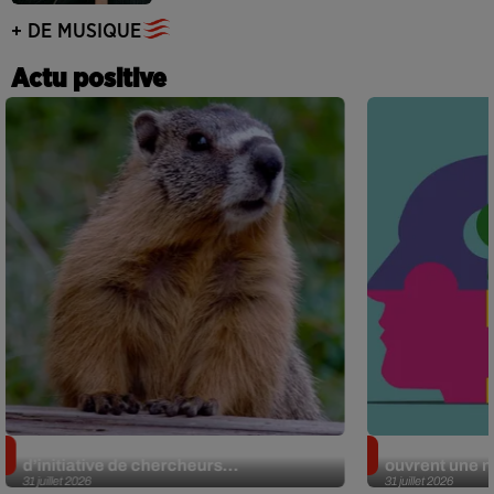
+ DE MUSIQUE
Actu positive
Des marmottes sur OnlyFans : la drôle
Alzheimer : d
d’initiative de chercheurs...
ouvrent une no
31 juillet 2026
31 juillet 2026