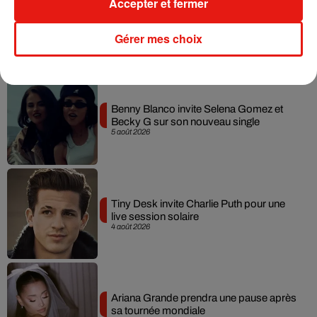
Accepter et fermer
Gérer mes choix
Musique
Benny Blanco invite Selena Gomez et
Becky G sur son nouveau single
5 août 2026
Tiny Desk invite Charlie Puth pour une
live session solaire
4 août 2026
Ariana Grande prendra une pause après
sa tournée mondiale