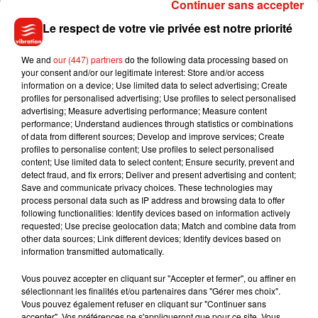
Continuer sans accepter
actuellement enceinte de son deuxième enfant.
Le respect de votre vie privée est notre priorité
Rihanna succède ainsi à Katy Perry qui a déjà prêté sa voix à
la petite héroïne bleue dans les deux films sortis en 2011 et
We and
our (447) partners
do the following data processing based on
2013, mais également à Demi Lovato qui a participé au
your consent and/or our legitimate interest: Store and/or access
troisième volet des
Schtroumpfs
en 2017. Co-réalisé par
information on a device; Use limited data to select advertising; Create
profiles for personalised advertising; Use profiles to select personalised
Chris Miller et Matt Landon, ce quatrième film
Les
advertising; Measure advertising performance; Measure content
Schtroumpfs
est attendu dans les salles obscures en février
performance; Understand audiences through statistics or combinations
2025.
of data from different sources; Develop and improve services; Create
profiles to personalise content; Use profiles to select personalised
content; Use limited data to select content; Ensure security, prevent and
detect fraud, and fix errors; Deliver and present advertising and content;
Save and communicate privacy choices. These technologies may
process personal data such as IP address and browsing data to offer
Musique
following functionalities: Identify devices based on information actively
requested; Use precise geolocation data; Match and combine data from
other data sources; Link different devices; Identify devices based on
information transmitted automatically.
Benny Blanco invite Selena Gomez et
Becky G sur son nouveau single
Vous pouvez accepter en cliquant sur "Accepter et fermer", ou affiner en
5 août 2026
sélectionnant les finalités et/ou partenaires dans "Gérer mes choix".
Vous pouvez également refuser en cliquant sur "Continuer sans
accepter". Vos préférences ne s'appliqueront que pour ce site. Vous