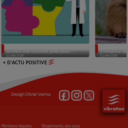
Alzheimer : des chercheurs japonais
Des marmottes
ouvrent une nouvelle piste pour...
d’initiative d
31 juillet 2026
31 juillet 2026
+ D'ACTU POSITIVE
Design
Olivier Varma
Mentions légales
Règlements des jeux