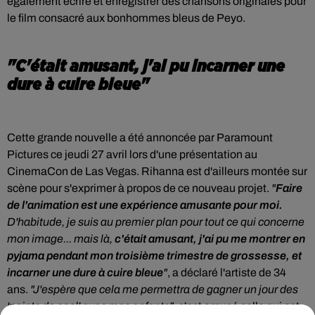
également écrire et enregistrer des chansons originales pour
le film consacré aux bonhommes bleus de Peyo.
"C'était amusant, j'ai pu incarner une
dure à cuire bleue"
Cette grande nouvelle a été annoncée par Paramount
Pictures ce jeudi 27 avril lors d'une présentation au
CinemaCon de Las Vegas. Rihanna est d'ailleurs montée sur
scène pour s'exprimer à propos de ce nouveau projet.
"
Faire
de l'animation est une expérience amusante pour moi.
D'habitude, je suis au premier plan pour tout ce qui concerne
mon image... mais là,
c'était amusant, j'ai pu me montrer en
pyjama pendant mon troisième trimestre de grossesse, et
incarner une dure à cuire bleue
"
, a déclaré l'artiste de 34
ans.
"J'espère que cela me permettra de gagner un jour des
'points de cool' avec mes enfants"
, s'est amusé celle qui est