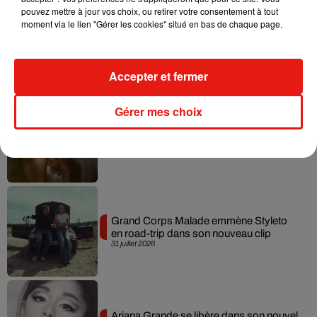
pouvez mettre à jour vos choix, ou retirer votre consentement à tout
moment via le lien "Gérer les cookies" situé en bas de chaque page.
Tiny Desk invite Charlie Puth pour une
live session solaire
4 août 2026
Accepter et fermer
Gérer mes choix
Ariana Grande prendra une pause après
sa tournée mondiale
4 août 2026
Grand Corps Malade emmène Styleto
en road-trip dans son nouveau clip
31 juillet 2026
Ariana Grande se libère dans son nouvel