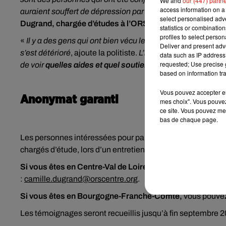
We and
our (447) partn
access information on a 
auraient souffert de dépression par exemple, ou bien d’an
select personalised ad
Dugrand, chargée d’études à l’ORS Centre-Val de Loire.
statistics or combinatio
profiles to select person
«
Il y a des gens qui ont bien vécu le premier confinement. 
Deliver and present adv
s’est détérioré
, ajoute la politiste.
L’idée c’est à la fois d
data such as IP address 
requested; Use precise g
de voir
quelles aides et quel soutien
les personnes ont pu 
based on information tra
Vous pouvez accepter en 
Anonymat garanti
mes choix". Vous pouvez
ce site. Vous pouvez met
bas de chaque page.
Les personnes intéressées pour partager leur expérience 
chargés d’étude, lors d’un entretien d’une ou deux heures.
Si vous êtes en Centre-Val de Loire
, vous pouvez contact
:
camille.dugrand@orscentre.org
.
Si vous êtes en Bourgogne-Franche-Comté,
vous pouvez
Les témoignages seront recueillis jusqu’à fin septembre 2