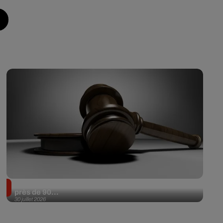
Il achète une veste 3 dollars en friperie et la revend
près de 90...
30 juillet 2026