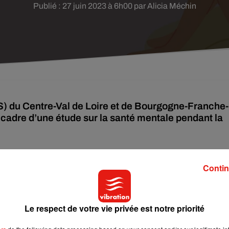
Publié : 27 juin 2023 à 6h00 par Alicia Méchin
) du Centre-Val de Loire et de Bourgogne-Franche-
cadre d’une étude sur la santé mentale pendant la
 la santé mentale des habitants de la région Centre et de
Contin
ervatoire régional de la Santé de ces deux régions. Ces derniers
rant du premier semestre 2024.
s qui ont mal vécu la crise sanitaire. Sont recherchées des
Le respect de votre vie privée est notre priorité
ivaient dans ces deux régions
de mars 2020 jusqu’à fin 2021
. «
C
xte épidémique, à des situations de souffrances psychiques, qui