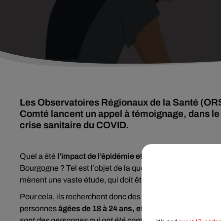
Les Observatoires Régionaux de la Santé (ORS
Comté lancent un appel à témoignage, dans le 
crise sanitaire du COVID.
Quel a été
l’impact de l’épidémie et des confinements
sur
Bourgogne ? Tel est l’objet de la question posée par l’Obs
mènent une vaste étude, qui doit être publiée dans le cou
Pour cela, ils recherchent donc des témoignages d’habitant
personnes
âgées de 18 à 24 ans, et de 50 à 64 ans
, qui v
sont des personnes qui ont été confrontées, dans le conte