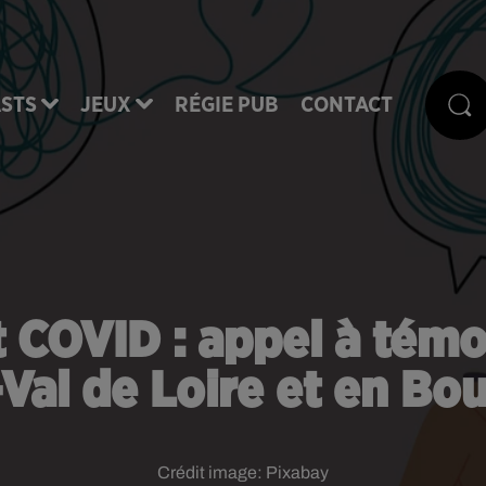
STS
JEUX
RÉGIE PUB
CONTACT
 COVID : appel à tém
Val de Loire et en B
Crédit image:
Pixabay