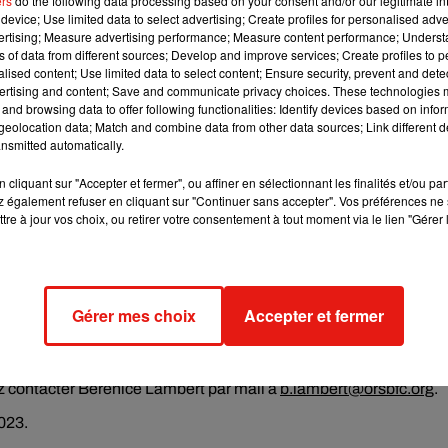
ers
do the following data processing based on your consent and/or our legitimate int
device; Use limited data to select advertising; Create profiles for personalised adver
xiété généralisée ou de pensées suicidaires
», précise
Camille
vertising; Measure advertising performance; Measure content performance; Unders
ns of data from different sources; Develop and improve services; Create profiles to 
alised content; Use limited data to select content; Ensure security, prevent and detect
Et c’est la succession des confinements qui a fait que leur état
ertising and content; Save and communicate privacy choices. These technologies
e comprendre le contexte d’émergence des troubles, mais c’est aus
and browsing data to offer following functionalities: Identify devices based on infor
eolocation data; Match and combine data from other data sources; Link different de
aller rechercher dans ce contexte-là
».
nsmitted automatically.
cliquant sur "Accepter et fermer", ou affiner en sélectionnant les finalités et/ou pa
 également refuser en cliquant sur "Continuer sans accepter". Vos préférences ne 
tre à jour vos choix, ou retirer votre consentement à tout moment via le lien "Gérer 
seront reçues individuellement, et répondront aux questions des
 L’anonymat des participants est garanti.
Gérer mes choix
Accepter et fermer
er Camille Dugrand au 02 38 74 48 80, ou par mail
 contacter Bérénice Lambert par mail à
b.lambert@orsbfc.org
.
023.