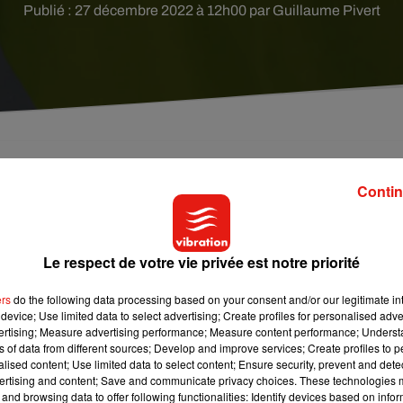
Publié : 27 décembre 2022 à 12h00 par Guillaume Pivert
homme avait été tué en raison d’une guerre de clan
Contin
Le respect de votre vie privée est notre priorité
u Mans,
« trois individus s'opposent sur le parking en raison d
es coups sont portés à main nue d’un côté, par arme blanche et a
ers
do the following data processing based on your consent and/or our legitimate int
 23 ans »
, a indiqué les gendarmeries de la Sarthe et d'Angers d
device; Use limited data to select advertising; Create profiles for personalised adver
vertising; Measure advertising performance; Measure content performance; Unders
ns of data from different sources; Develop and improve services; Create profiles to 
s de Guyane pour la victime, de la Guadeloupe pour l’un et de
alised content; Use limited data to select content; Ensure security, prevent and detect
ertising and content; Save and communicate privacy choices. These technologies
rait d’une guerre de clans ou de territoire, pour laquelle 
and browsing data to offer following functionalities: Identify devices based on infor
à été constatées au cours de ces derniers mois »,
selon la mê