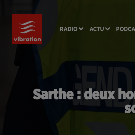
RADIO
ACTU
PODCA
Sarthe : deux h
s