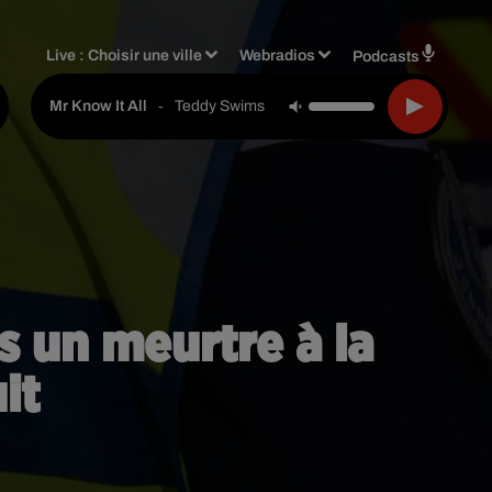
Live :
Choisir une ville
Webradios
Podcasts
-
Teddy Swims
Mr Know It All
 un meurtre à la
it