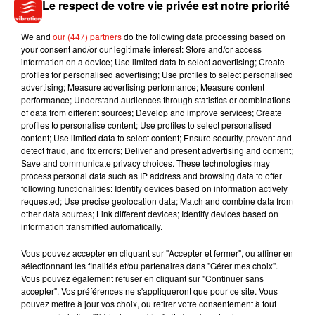
Le respect de votre vie privée est notre priorité
We and
our (447) partners
do the following data processing based on
your consent and/or our legitimate interest: Store and/or access
information on a device; Use limited data to select advertising; Create
Avec AFP
profiles for personalised advertising; Use profiles to select personalised
advertising; Measure advertising performance; Measure content
performance; Understand audiences through statistics or combinations
of data from different sources; Develop and improve services; Create
profiles to personalise content; Use profiles to select personalised
content; Use limited data to select content; Ensure security, prevent and
detect fraud, and fix errors; Deliver and present advertising and content;
Musique
Save and communicate privacy choices. These technologies may
process personal data such as IP address and browsing data to offer
following functionalities: Identify devices based on information actively
requested; Use precise geolocation data; Match and combine data from
Julien Lieb s’essaye à la vie de chatelain
other data sources; Link different devices; Identify devices based on
dans son nouveau clip
information transmitted automatically.
7 août 2026
Vous pouvez accepter en cliquant sur "Accepter et fermer", ou affiner en
sélectionnant les finalités et/ou partenaires dans "Gérer mes choix".
Vous pouvez également refuser en cliquant sur "Continuer sans
accepter". Vos préférences ne s'appliqueront que pour ce site. Vous
Madonna sort enfin le remix de « Love
pouvez mettre à jour vos choix, ou retirer votre consentement à tout
Sensation » avec Kylie Minogue