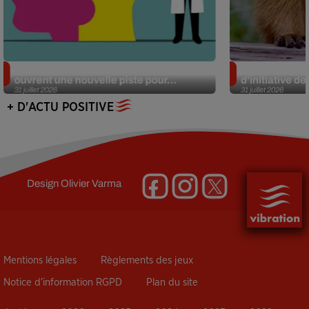
Alzheimer : des chercheurs japonais
Des marmottes
ouvrent une nouvelle piste pour...
d’initiative d
31 juillet 2026
31 juillet 2026
+ D'ACTU POSITIVE
Design
Olivier Varma
Mentions légales
Règlements des jeux
Notice d’information RGPD
Plan du site