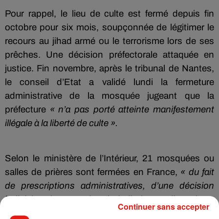
Pour rappel, le lieu de culte est fermé depuis fin
octobre pour six mois, soupçonnée de légitimer le
recours au jihad armé ou le terrorisme lors de ses
prêches. Une décision préfectorale attaquée en
justice. Fin novembre, après le tribunal de Nantes,
le conseil d’Etat a validé lundi la fermeture
administrative de la mosquée jugeant que la
préfecture
« n’a pas porté atteinte manifestement
illégale à la liberté de culte ».
Selon le ministère de l’Intérieur, 21 mosquées ou
salles de prières sont fermées en France,
« du fait
de prescriptions administratives, d’une décision
judiciaire, d’une reprise de bail, de travail ou d’une
Continuer sans accepter
fermeture administrative ».