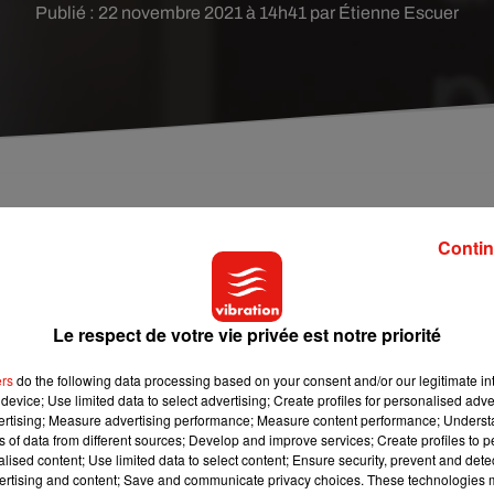
Publié : 22 novembre 2021 à 14h41 par Étienne Escuer
bre pour protester contre la fermeture temporaire
Contin
essentir dans la Sarthe. A compter du 29 décembre, les urgences
Le respect de votre vie privée est notre priorité
semaines. Ajoutée à la fermeture programmée également de
 illimitée dès ce mardi 23 novembre.
ers
do the following data processing based on your consent and/or our legitimate int
device; Use limited data to select advertising; Create profiles for personalised adver
vertising; Measure advertising performance; Measure content performance; Unders
ns of data from different sources; Develop and improve services; Create profiles to 
, Frédéric Beauchef, qui appelle, avec les syndicats, à se
alised content; Use limited data to select content; Ensure security, prevent and detect
4h. En parallèle, l’élu a lancé une pétition
sur le site change.o
ertising and content; Save and communicate privacy choices. These technologies