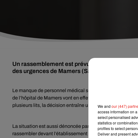
Un rassemblement est prévu ce mardi 23 novem
des urgences de Mamers (Sarthe).
Le manque de personnel médical se fait une fois de plus r
de l’hôpital de Mamers vont en effet fermer pour quatre 
plusieurs lits, la décision entraîne un mouvement de grève
We and
our (447) partn
access information on a 
select personalised ad
statistics or combinatio
La situation est aussi dénoncée par le maire de la commune
profiles to select person
rassembler devant l’établissement ce mardi 23 novembre à 1
Deliver and present adv