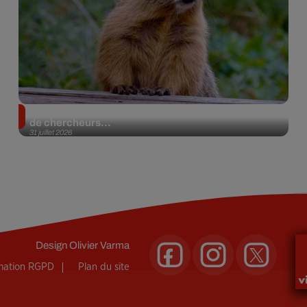
Des marmottes sur OnlyFans : la drôle d’initiative
de chercheurs...
31 juillet 2026
Design
Olivier Varma
rmation RGPD
Plan du site