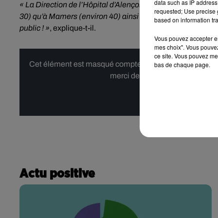
data such as IP address 
« La Direction de l’Hôpital d’Alençon-Mamers envisage de f
requested; Use precise g
30) qu’à Mamers (environ 40) ainsi que le service des urg
based on information tra
public ! »
, explique-t-il.
Vous pouvez accepter en 
mes choix". Vous pouvez
ce site. Vous pouvez met
Cet élément est masqué compte-tenu du refus du dépôt d
bas de chaque page.
merci de nous donner votre acco
Affi
Actu positive