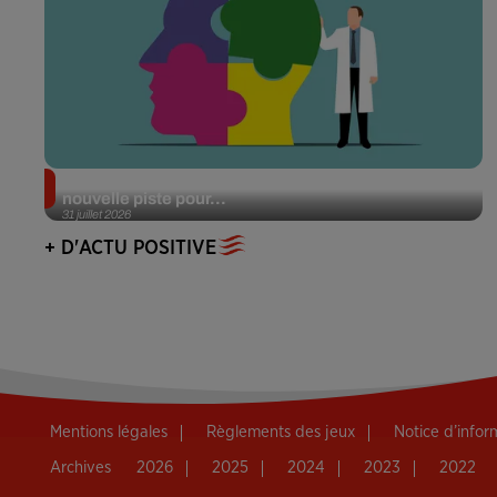
Alzheimer : des chercheurs japonais ouvrent une
nouvelle piste pour...
31 juillet 2026
+ D'ACTU POSITIVE
Mentions légales
Règlements des jeux
Notice d’info
Archives
2026
2025
2024
2023
2022