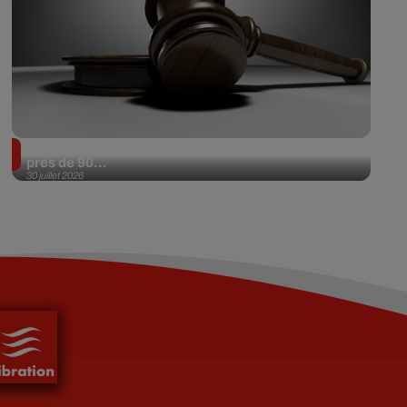
Il achète une veste 3 dollars en friperie et la revend
près de 90...
30 juillet 2026