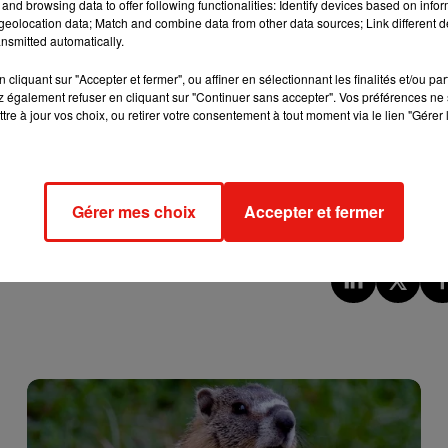
and browsing data to offer following functionalities: Identify devices based on infor
ermer plusieurs dizaines de lits aussi bien à Alençon (entre 20 
eolocation data; Match and combine data from other data sources; Link different de
ences de Mamers pour 1 mois complet. Halte à la casse du servi
nsmitted automatically.
cliquant sur "Accepter et fermer", ou affiner en sélectionnant les finalités et/ou pa
 également refuser en cliquant sur "Continuer sans accepter". Vos préférences ne 
tre à jour vos choix, ou retirer votre consentement à tout moment via le lien "Gérer 
e cookies que vous avez exprimé. Si vous souhaitez l'afficher,
rd en cliquant sur le bouton ci-dessous.
cher l'élément
Gérer mes choix
Accepter et fermer