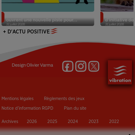
Alzheimer : des chercheurs japonais
Des marmottes
ouvrent une nouvelle piste pour...
d’initiative d
31 juillet 2026
31 juillet 2026
+ D'ACTU POSITIVE
Design
Olivier Varma
Mentions légales
Règlements des jeux
Notice d’information RGPD
Plan du site
Archives
2026
2025
2024
2023
2022