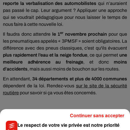
reporte la verbalisation des automobilistes
qui n’auraient
pas passé le cap. Leur argument ? Appliquer une approche
qui se voudrait pédagogique pour nous laisser le temps de
nous faire à cette nouvelle loi.
er
Il faudra donc attendre
le 1
novembre prochain
pour que
les pneumatiques appelés « 3PMSF » soient obligatoires. La
différence avec des pneus classiques, c’est qu'ils évacuent
plus rapidement l’eau et la neige fondue
, ce qui permet
une
meilleure adhérence au freinage
, et donc
moins
d’accidents
, mais aussi moins de bouchon sur les routes.
En attendant,
34 départements et plus de 4000 communes
dépendent de la loi. Rendez-vous
sur le site de la sécurité
routière
pour savoir si ça vous êtes concernés.
Continuer sans accepter
Le respect de votre vie privée est notre priorité