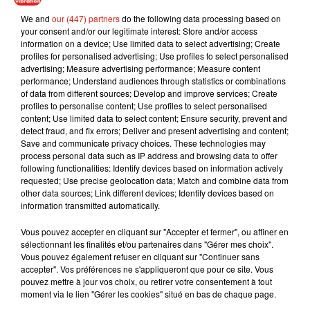
We and
our (447) partners
do the following data processing based on
your consent and/or our legitimate interest: Store and/or access
information on a device; Use limited data to select advertising; Create
profiles for personalised advertising; Use profiles to select personalised
advertising; Measure advertising performance; Measure content
performance; Understand audiences through statistics or combinations
of data from different sources; Develop and improve services; Create
profiles to personalise content; Use profiles to select personalised
content; Use limited data to select content; Ensure security, prevent and
Musique
detect fraud, and fix errors; Deliver and present advertising and content;
Save and communicate privacy choices. These technologies may
process personal data such as IP address and browsing data to offer
following functionalities: Identify devices based on information actively
Julien Lieb s’essaye à la vie de chatelain
requested; Use precise geolocation data; Match and combine data from
dans son nouveau clip
other data sources; Link different devices; Identify devices based on
7 août 2026
information transmitted automatically.
Vous pouvez accepter en cliquant sur "Accepter et fermer", ou affiner en
sélectionnant les finalités et/ou partenaires dans "Gérer mes choix".
Vous pouvez également refuser en cliquant sur "Continuer sans
Madonna sort enfin le remix de « Love
accepter". Vos préférences ne s'appliqueront que pour ce site. Vous
Sensation » avec Kylie Minogue
pouvez mettre à jour vos choix, ou retirer votre consentement à tout
7 août 2026
moment via le lien "Gérer les cookies" situé en bas de chaque page.