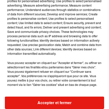
profiles for personalised advertising; Use profiles to select personalised
Musique
advertising; Measure advertising performance; Measure content
performance; Understand audiences through statistics or combinations
of data from different sources; Develop and improve services; Create
profiles to personalise content; Use profiles to select personalised
Julien Lieb s’essaye à la vie de chatelain
content; Use limited data to select content; Ensure security, prevent and
dans son nouveau clip
detect fraud, and fix errors; Deliver and present advertising and content;
7 août 2026
Save and communicate privacy choices. These technologies may
process personal data such as IP address and browsing data to offer
following functionalities: Identify devices based on information actively
requested; Use precise geolocation data; Match and combine data from
other data sources; Link different devices; Identify devices based on
information transmitted automatically.
Madonna sort enfin le remix de « Love
Sensation » avec Kylie Minogue
Vous pouvez accepter en cliquant sur "Accepter et fermer", ou affiner en
7 août 2026
sélectionnant les finalités et/ou partenaires dans "Gérer mes choix".
Vous pouvez également refuser en cliquant sur "Continuer sans
accepter". Vos préférences ne s'appliqueront que pour ce site. Vous
pouvez mettre à jour vos choix, ou retirer votre consentement à tout
moment via le lien "Gérer les cookies" situé en bas de chaque page.
Tayc et Didi B dévoilent le single le plus
dansant de l’année
7 août 2026
Accepter et fermer