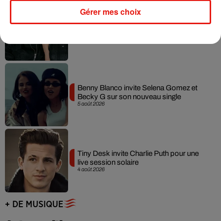
Gérer mes choix
Angèle et Amélie Lens dévoilent leur
collaboration tant attendue
7 août 2026
Benny Blanco invite Selena Gomez et
Becky G sur son nouveau single
5 août 2026
Tiny Desk invite Charlie Puth pour une
live session solaire
4 août 2026
+ DE MUSIQUE