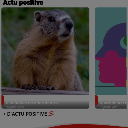
Actu positive
Des marmottes sur OnlyFans : la drôle
Alzheimer : d
d’initiative de chercheurs...
ouvrent une no
31 juillet 2026
31 juillet 2026
+ D'ACTU POSITIVE