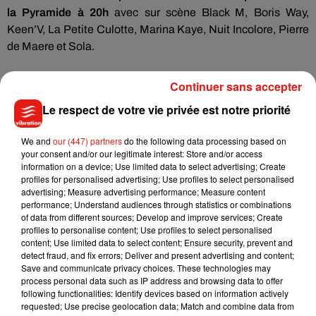
la Pyramide à 20h
avec sur scène Black M, Boris Way,
Keen’V, La Petite Culotte, Marina Kaye, Nuit Incolore, Pierre
de Maere et Sola.
Continuer sans accepter
Sully-sur-Loire
Le respect de votre vie privée est notre priorité
Les concerts auront lieu
au parc du Château à 20h le 22
We and
our (447) partners
do the following data processing based on
septembre !
Calema, Grégoire, Jain, Maëlle, Mentissa,
your consent and/or our legitimate interest: Store and/or access
Ridsa et Trinix feront danser les spectateurs de Sully-sur-
information on a device; Use limited data to select advertising; Create
profiles for personalised advertising; Use profiles to select personalised
Loire.
advertising; Measure advertising performance; Measure content
performance; Understand audiences through statistics or combinations
of data from different sources; Develop and improve services; Create
profiles to personalise content; Use profiles to select personalised
Le Mans
content; Use limited data to select content; Ensure security, prevent and
detect fraud, and fix errors; Deliver and present advertising and content;
Le 30 septembre au parking des Quinconces à 20h,
8
Save and communicate privacy choices. These technologies may
artistes enflammeront Le Mans avec Black M, Colt, Grégoire,
process personal data such as IP address and browsing data to offer
following functionalities: Identify devices based on information actively
Hatik, La Petite Culotte, Lucenzo, Marina Kaye et Ofenbach.
requested; Use precise geolocation data; Match and combine data from