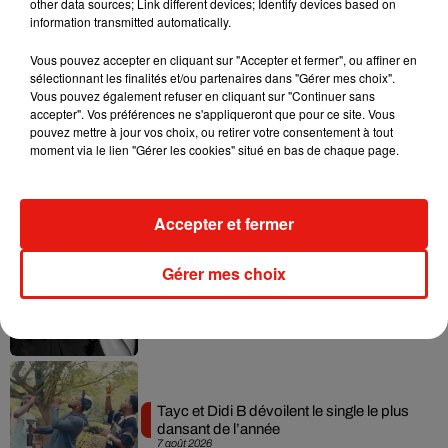
other data sources; Link different devices; Identify devices based on
information transmitted automatically.
Vous pouvez accepter en cliquant sur "Accepter et fermer", ou affiner en
Musique
sélectionnant les finalités et/ou partenaires dans "Gérer mes choix".
Vous pouvez également refuser en cliquant sur "Continuer sans
accepter". Vos préférences ne s'appliqueront que pour ce site. Vous
pouvez mettre à jour vos choix, ou retirer votre consentement à tout
Julien Lieb s’essaye à la vie de chatelain
moment via le lien "Gérer les cookies" situé en bas de chaque page.
dans son nouveau clip
7 août 2026
Accepter et fermer
Gérer mes choix
Madonna sort enfin le remix de « Love
Sensation » avec Kylie Minogue
7 août 2026
Tayc et Didi B dévoilent le single le plus
dansant de l’année
7 août 2026