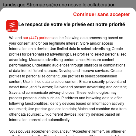
tandis que Stromae signe une nouvelle collaboration
internationale remarquée. Ce duo risque bien de rester dans
Continuer sans accepter
les playlists tout l'été.
Le respect de votre vie privée est notre priorité
We and
our (447) partners
do the following data processing based on
Cet élément est masqué compte-tenu du refus du
your consent and/or our legitimate interest: Store and/or access
information on a device; Use limited data to select advertising; Create
dépôt de cookies que vous avez exprimé. Si vous
profiles for personalised advertising; Use profiles to select personalised
souhaitez l'afficher, merci de nous donner votre accord
advertising; Measure advertising performance; Measure content
en cliquant sur le bouton ci-dessous.
performance; Understand audiences through statistics or combinations
of data from different sources; Develop and improve services; Create
profiles to personalise content; Use profiles to select personalised
Afficher l'élément
content; Use limited data to select content; Ensure security, prevent and
detect fraud, and fix errors; Deliver and present advertising and content;
Save and communicate privacy choices. These technologies may
process personal data such as IP address and browsing data to offer
following functionalities: Identify devices based on information actively
requested; Use precise geolocation data; Match and combine data from
Musique
other data sources; Link different devices; Identify devices based on
information transmitted automatically.
Vous pouvez accepter en cliquant sur "Accepter et fermer", ou affiner en
Benny Blanco invite Selena Gomez et