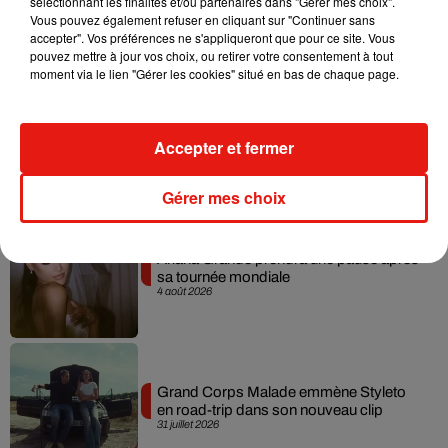
sélectionnant les finalités et/ou partenaires dans "Gérer mes choix".
Becky G sur son nouveau single
Vous pouvez également refuser en cliquant sur "Continuer sans
5 août 2026
accepter". Vos préférences ne s'appliqueront que pour ce site. Vous
pouvez mettre à jour vos choix, ou retirer votre consentement à tout
moment via le lien "Gérer les cookies" situé en bas de chaque page.
Tiny Desk invite Charlie Puth pour une
live session solaire
Accepter et fermer
4 août 2026
Gérer mes choix
Ariana Grande prendra une pause après
sa tournée mondiale
4 août 2026
Grand Corps Malade emmène Styleto
en road-trip dans son nouveau clip
31 juillet 2026