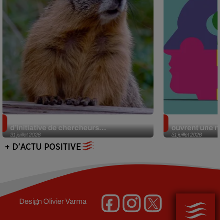
Des marmottes sur OnlyFans : la drôle
Alzheimer : d
d’initiative de chercheurs...
ouvrent une no
31 juillet 2026
31 juillet 2026
+ D'ACTU POSITIVE
Design
Olivier Varma