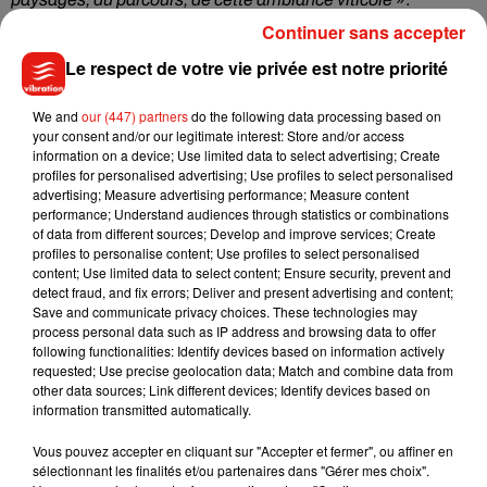
Continuer sans accepter
Le rendez-vous s’adresse aux sportifs, forcément, mais aussi
aux épicuriens, puisque l’évènement est, on le rappelle,
Le respect de votre vie privée est notre priorité
organisé par des vignerons qui iront d’ailleurs à la rencontre
des participants. «
Quand les coureurs vont revenir sur le
We and
our (447) partners
do the following data processing based on
your consent and/or our legitimate interest: Store and/or access
béton,
poursuit Emmanuel
, ils vont atterrir sur le village du
information on a device; Use limited data to select advertising; Create
trail, et ils seront accueillis par les vignerons. Ils auront le
profiles for personalised advertising; Use profiles to select personalised
droit à un verre de dégustation de Sancerre
». Avec
advertising; Measure advertising performance; Measure content
performance; Understand audiences through statistics or combinations
modération, évidemment.
of data from different sources; Develop and improve services; Create
profiles to personalise content; Use profiles to select personalised
Rendez-vous le 15 juin à Sancerre pour un trail d’exception.
content; Use limited data to select content; Ensure security, prevent and
detect fraud, and fix errors; Deliver and present advertising and content;
Save and communicate privacy choices. These technologies may
process personal data such as IP address and browsing data to offer
following functionalities: Identify devices based on information actively
Musique
requested; Use precise geolocation data; Match and combine data from
other data sources; Link different devices; Identify devices based on
information transmitted automatically.
Julien Lieb s’essaye à la vie de chatelain
Vous pouvez accepter en cliquant sur "Accepter et fermer", ou affiner en
dans son nouveau clip
sélectionnant les finalités et/ou partenaires dans "Gérer mes choix".
7 août 2026