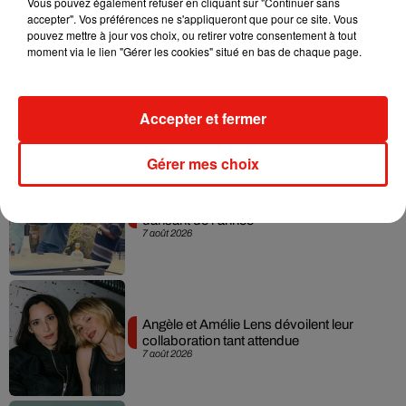
Vous pouvez également refuser en cliquant sur "Continuer sans
accepter". Vos préférences ne s'appliqueront que pour ce site. Vous
pouvez mettre à jour vos choix, ou retirer votre consentement à tout
moment via le lien "Gérer les cookies" situé en bas de chaque page.
Madonna sort enfin le remix de « Love
Sensation » avec Kylie Minogue
7 août 2026
Accepter et fermer
Gérer mes choix
Tayc et Didi B dévoilent le single le plus
dansant de l’année
7 août 2026
Angèle et Amélie Lens dévoilent leur
collaboration tant attendue
7 août 2026