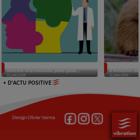
Alzheimer : des chercheurs japonais
Des marmottes
ouvrent une nouvelle piste pour...
d’initiative d
31 juillet 2026
31 juillet 2026
+ D'ACTU POSITIVE
Design
Olivier Varma