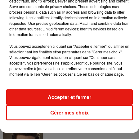
detect fraud, and fix errors; Deliver and present advertising and content;
Save and communicate privacy choices. These technologies may
n'est jamais absolu.
process personal data such as IP address and browsing data to offer
following functionalities: Identify devices based on information actively
requested; Use precise geolocation data; Match and combine data from
Réécoutez la chronique :
other data sources; Link different devices; Identify devices based on
information transmitted automatically.
Vous pouvez accepter en cliquant sur "Accepter et fermer", ou affiner en
sélectionnant les finalités et/ou partenaires dans "Gérer mes choix".
Vous pouvez également refuser en cliquant sur "Continuer sans
accepter". Vos préférences ne s'appliqueront que pour ce site. Vous
pouvez mettre à jour vos choix, ou retirer votre consentement à tout
moment via le lien "Gérer les cookies" situé en bas de chaque page.
Musique
Accepter et fermer
Benny Blanco invite Selena Gomez et
Becky G sur son nouveau single
5 août 2026
Gérer mes choix