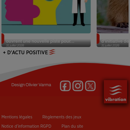
Alzheimer : des chercheurs japonais
Des marmottes
ouvrent une nouvelle piste pour...
d’initiative d
31 juillet 2026
31 juillet 2026
+ D'ACTU POSITIVE
Design
Olivier Varma
Mentions légales
Règlements des jeux
Notice d’information RGPD
Plan du site