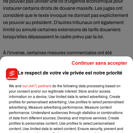
ne pouvait pas utiliser une loi d'urgence économique pour
instaurer certains droits de douane massifs. Les juges ont
considéré que le texte invoqué ne donnait pas explicitement
ce pouvoir au président. D'autres tribunaux ont également
limité ou annulé certaines extensions de tarifs douaniers
lorsqu'elles dépassaient le cadre prévu par la loi.
À l'inverse, certaines mesures commerciales ont été
validées lorsque les juges ont estimé que le président
Continuer sans accepter
agissait dans les limites des pouvoirs qui lui avaient été
Le respect de votre vie privée est notre priorité
accordés par le Congrès.
We and
our (447) partners
do the following data processing based on
C'est pourquoi la formule « je n'ai pas le choix » relève
your consent and/or our legitimate interest: Store and/or access
information on a device; Use limited data to select advertising; Create
davantage du discours politique que de la réalité juridique.
profiles for personalised advertising; Use profiles to select personalised
Donald Trump dispose bien de plusieurs outils pour exercer
advertising; Measure advertising performance; Measure content
une pression commerciale sur l'Europe. Mais leur utilisation
performance; Understand audiences through statistics or combinations
of data from different sources; Develop and improve services; Create
reste encadrée, contestable devant les tribunaux et soumise
profiles to personalise content; Use profiles to select personalised
à des limites institutionnelles. Aux États-Unis, même en
content; Use limited data to select content; Ensure security, prevent and
matière de commerce international, le pouvoir présidentiel