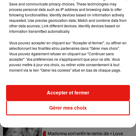
problème de santé est quelque chose de très cher à nos
Save and communicate privacy choices. These technologies may
cœurs"
, a continué Derya Yanik.
process personal data such as IP address and browsing data to offer
following functionalities: Identify devices based on information actively
Juste après son sauvetage, la fillette avait été baptisée
requested; Use precise geolocation data; Match and combine data from
other data sources; Link different devices; Identify devices based on
Gizem
(Mystère, en français, ndlr)
. Son père et ses deux
information transmitted automatically.
frères ont malheureusement été tués dans le tremblement
de terre.
Vous pouvez accepter en cliquant sur "Accepter et fermer", ou affiner en
sélectionnant les finalités et/ou partenaires dans "Gérer mes choix".
Vous pouvez également refuser en cliquant sur "Continuer sans
accepter". Vos préférences ne s'appliqueront que pour ce site. Vous
pouvez mettre à jour vos choix, ou retirer votre consentement à tout
moment via le lien "Gérer les cookies" situé en bas de chaque page.
Musique
Accepter et fermer
Julien Lieb s’essaye à la vie de chatelain
dans son nouveau clip
7 août 2026
Gérer mes choix
Madonna sort enfin le remix de « Love