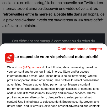
sociaux, a en effet partagé la bonne nouvelle sur Twitter. Les
internautes ont ainsi pu découvrir une vidéo dévoilant
les
retrouvailles entre la mère et la petite fille
dans un hôpital de
la province d’Adana.
"Vetin est maintenant aussi notre bébé"
,
a déclaré la ministre.
Cet élément est masqué compte-tenu du refus du
dépôt de cookies que vous avez exprimé. Si vous
Continuer sans accepter
souhaitez l'afficher, merci de nous donner votre accord
Le respect de votre vie privée est notre priorité
en cliquant sur le bouton ci-dessous.
We and
our (447) partners
do the following data processing based on
Afficher l'élément
your consent and/or our legitimate interest: Store and/or access
information on a device; Use limited data to select advertising; Create
profiles for personalised advertising; Use profiles to select personalised
advertising; Measure advertising performance; Measure content
"L’une des missions les plus inestimables au monde est de
performance; Understand audiences through statistics or combinations
réunir une mère avec son enfant. Faire partie de ce bonheur
of data from different sources; Develop and improve services; Create
signifiait beaucoup pour nous aussi. Ce bébé est vraiment un
profiles to personalise content; Use profiles to select personalised
content; Use limited data to select content; Ensure security, prevent and
miracle. Le fait qu’elle ait survécu et qu’elle n’ait eu aucun
detect fraud, and fix errors; Deliver and present advertising and content;