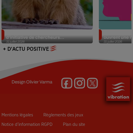
Des marmottes sur OnlyFans : la drôle
Alzheimer : d
d’initiative de chercheurs...
ouvrent une no
31 juillet 2026
31 juillet 2026
+ D'ACTU POSITIVE
Design
Olivier Varma
Mentions légales
Règlements des jeux
Notice d’information RGPD
Plan du site