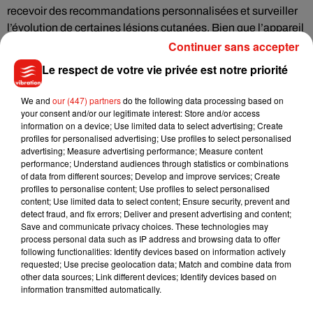
recevoir des recommandations personnalisées et surveiller
l’évolution de certaines lésions cutanées. Bien que l’appareil
ne remplace pas un diagnostic médical, il constitue un outil
Continuer sans accepter
de prévention et d’orientation particulièrement prometteur.
Le respect de votre vie privée est notre priorité
Présenté lors de l’EUCYS, le projet a séduit le jury par son
We and
our (447) partners
do the following data processing based on
your consent and/or our legitimate interest: Store and/or access
potentiel sociétal et technologique. Les jeunes inventeurs
information on a device; Use limited data to select advertising; Create
ont reçu un prix spécial récompensant leur démarche
profiles for personalised advertising; Use profiles to select personalised
scientifique et leur capacité à transformer une idée innovante
advertising; Measure advertising performance; Measure content
performance; Understand audiences through statistics or combinations
en solution concrète. Une distinction qui pourrait accélérer le
of data from different sources; Develop and improve services; Create
développement futur de ce bracelet destiné à mieux protéger
profiles to personalise content; Use profiles to select personalised
la peau et à favoriser un dépistage plus précoce des cancers
content; Use limited data to select content; Ensure security, prevent and
detect fraud, and fix errors; Deliver and present advertising and content;
cutanés.
Save and communicate privacy choices. These technologies may
process personal data such as IP address and browsing data to offer
following functionalities: Identify devices based on information actively
requested; Use precise geolocation data; Match and combine data from
other data sources; Link different devices; Identify devices based on
Musique
information transmitted automatically.