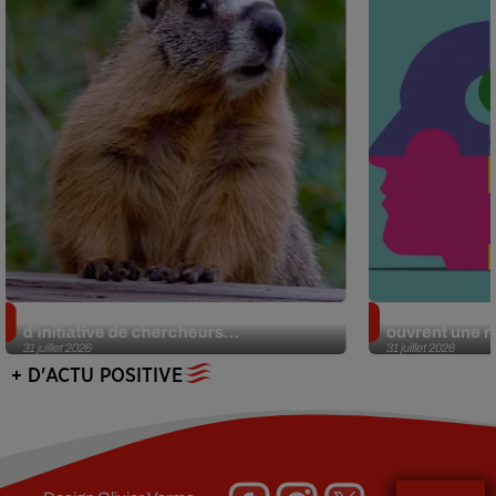
Des marmottes sur OnlyFans : la drôle
Alzheimer : d
d’initiative de chercheurs...
ouvrent une no
31 juillet 2026
31 juillet 2026
+ D'ACTU POSITIVE