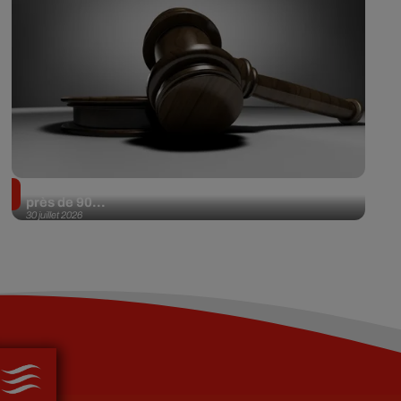
Il achète une veste 3 dollars en friperie et la revend
près de 90...
30 juillet 2026