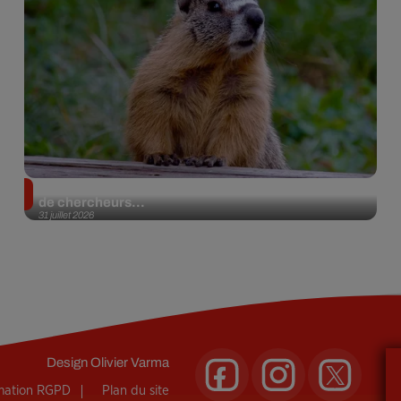
Des marmottes sur OnlyFans : la drôle d’initiative
de chercheurs...
31 juillet 2026
Design
Olivier Varma
rmation RGPD
Plan du site