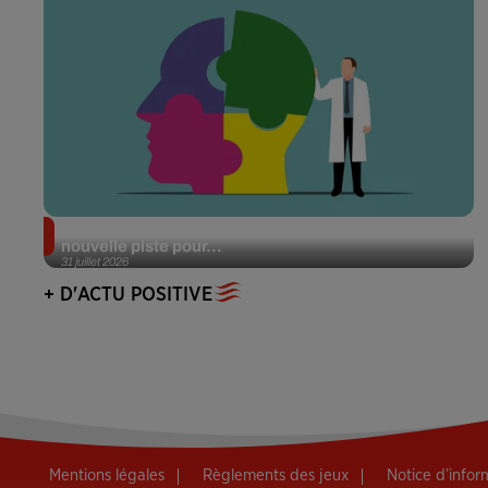
Alzheimer : des chercheurs japonais ouvrent une
nouvelle piste pour...
31 juillet 2026
+ D'ACTU POSITIVE
Mentions légales
Règlements des jeux
Notice d’info