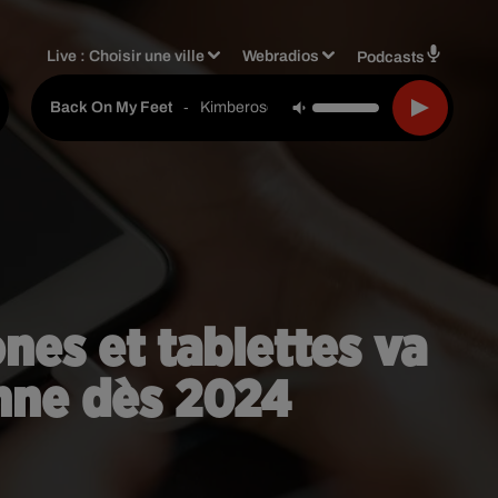
Live :
Choisir une ville
Webradios
Podcasts
-
Kimberose
Back On My Feet
nes et tablettes va
nne dès 2024