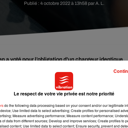
Publié : 4 octobre 2022 à 13h58 par A. L.
 a voté pour l’obligation d'un chargeur identique
 appareils dans l’Union Européenne d’ici l’automne
Contin
câble pour charger votre iPhone chez un ami qui ne détient que
Le respect de votre vie privée est notre priorité
tôt obligatoire sur tous les appareils
. Ce mardi 4 octobre 2022,
'un chargeur identique
(en l’occurrence en USB Type-C)
pour to
ers
do the following data processing based on your consent and/or our legitimate int
device; Use limited data to select advertising; Create profiles for personalised adver
éenne dès septembre 2024
. Et ce, malgré l'opposition d'Apple,
vertising; Measure advertising performance; Measure content performance; Unders
onde.
ns of data from different sources; Develop and improve services; Create profiles to 
alised content; Use limited data to select content; Ensure security, prevent and detect