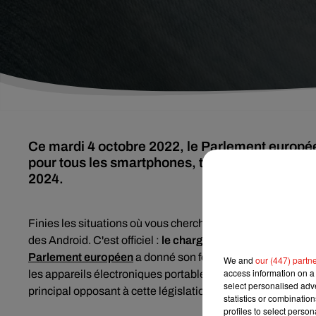
Ce mardi 4 octobre 2022, le Parlement européen
pour tous les smartphones, tablettes et autres
2024.
Finies les situations où vous cherchiez désespérément un 
des Android. C'est officiel :
le chargeur universel sera bien
Parlement européen
a donné son feu vert à l'obligation d
We and
our (447) partn
access information on a 
les appareils électroniques portables
dans l'Union Europ
select personalised ad
principal opposant à cette législation pionnière dans le m
statistics or combinatio
profiles to select person