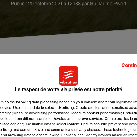
Publié : 20 octobre 2021 à 12h38 par Guillaume Pivert
 attendues, principalement au nord de la Loire.
Contin
aune vents violents ce mercredi par
Météo France
. U
Le respect de votre vie privée est notre priorité
heures.
ers
do the following data processing based on your consent and/or our legitimate int
device; Use limited data to select advertising; Create profiles for personalised adver
vertising; Measure advertising performance; Measure content performance; Unders
’atmosphère sera ventée dès ce mercredi après-midi. L
ns of data from different sources; Develop and improve services; Create profiles to 
r au fil de la soirée avec
« un coup de vent attendu da
alised content; Use limited data to select content; Ensure security, prevent and detect
ertising and content; Save and communicate privacy choices. These technologies
and browsing data to offer following functionalities: Identify devices based on infor