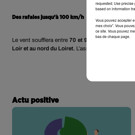
requested; Use precise g
based on information tra
Des rafales jusqu’à 100 km/h
Vous pouvez accepter en 
mes choix". Vous pouvez
ce site. Vous pouvez met
bas de chaque page.
Le vent soufflera entre
70 et 90 km/h, 100 km/h
Loir et au nord du Loiret.
L’association ajoute que
Actu positive