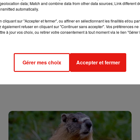
eolocation data; Match and combine data from other data sources; Link different de
nsmitted automatically.
cliquant sur "Accepter et fermer", ou affiner en sélectionnant les finalités et/ou pa
 également refuser en cliquant sur "Continuer sans accepter". Vos préférences ne 
tre à jour vos choix, ou retirer votre consentement à tout moment via le lien "Gérer 
 localement
, principalement
en Loir-et-Cher, en Eure-
 les rafales perdront en intensité.
Gérer mes choix
Accepter et fermer