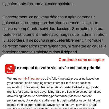
signalements liés aux violences scolaires.
Concrètement, ce nouveau défenseur agira comme un
guichet unique : réception des alertes, transmission aux
services compétents, suivi des dossiers. Son action restera
toutefois strictement limitée aux marges que l’administration
lui accordera. Il ne pourra ni enquêter librement, ni formuler
de recommandations contraignantes, ni remettre en cause le
fonctionnement du ministère dont il dépend.
Continuer sans accepter
Deux intitulés proches, donc, mais deux réalités
Le respect de votre vie privée est notre priorité
radicalement différentes. Là où le véritable Défenseur des
droits agit comme un contre-pouvoir, le dispositif annoncé
We and
our (447) partners
do the following data processing based on
par le gouvernement s’inscrit avant tout dans une logique de
your consent and/or our legitimate interest: Store and/or access
information on a device; Use limited data to select advertising; Create
gestion administrative.
profiles for personalised advertising; Use profiles to select personalised
advertising; Measure advertising performance; Measure content
performance; Understand audiences through statistics or combinations
En définitive, derrière une annonce qui évoque un
of data from different sources; Develop and improve services; Create
renforcement de la protection des enfants, se dessine un
profiles to personalise content; Use profiles to select personalised