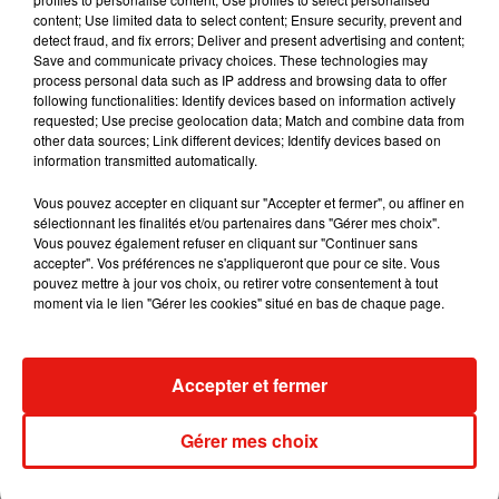
mécanisme juridique précis, qui améliore la centralisation
content; Use limited data to select content; Ensure security, prevent and
detect fraud, and fix errors; Deliver and present advertising and content;
des signalements mais limite fortement l’indépendance et la
Save and communicate privacy choices. These technologies may
capacité d’action du futur « défenseur ». Une nuance
process personal data such as IP address and browsing data to offer
essentielle pour comprendre la portée réelle de la mesure.
following functionalities: Identify devices based on information actively
requested; Use precise geolocation data; Match and combine data from
other data sources; Link different devices; Identify devices based on
Réécoutez la chronique :
information transmitted automatically.
Vous pouvez accepter en cliquant sur "Accepter et fermer", ou affiner en
sélectionnant les finalités et/ou partenaires dans "Gérer mes choix".
Vous pouvez également refuser en cliquant sur "Continuer sans
accepter". Vos préférences ne s'appliqueront que pour ce site. Vous
pouvez mettre à jour vos choix, ou retirer votre consentement à tout
moment via le lien "Gérer les cookies" situé en bas de chaque page.
Musique
Accepter et fermer
Julien Lieb s’essaye à la vie de chatelain
Gérer mes choix
dans son nouveau clip
7 août 2026