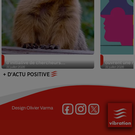
Des marmottes sur OnlyFans : la drôle
Alzheimer : d
d’initiative de chercheurs...
ouvrent une no
31 juillet 2026
31 juillet 2026
+ D'ACTU POSITIVE
Design
Olivier Varma