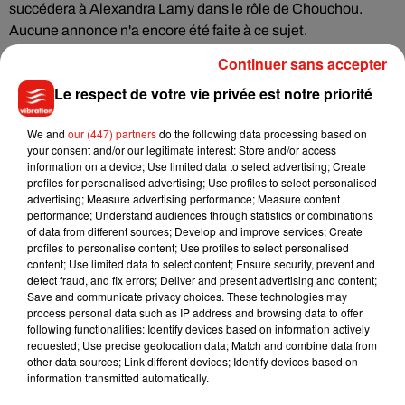
succédera à Alexandra Lamy dans le rôle de Chouchou.
Aucune annonce n'a encore été faite à ce sujet.
Cette nouvelle version de
Un gars, une fille
Continuer sans accepter
comprendra une
centaine d'épisodes. Les nouvelles histoires s'inspireront de
Le respect de votre vie privée est notre priorité
la vie de couple contemporaine, avec des thématiques en
lien avec les réseaux sociaux, les nouvelles habitudes de vie
We and
our (447) partners
do the following data processing based on
ou encore les évolutions des relations amoureuses.
your consent and/or our legitimate interest: Store and/or access
information on a device; Use limited data to select advertising; Create
Le programme bénéficie déjà d'une forte attente auprès des
profiles for personalised advertising; Use profiles to select personalised
advertising; Measure advertising performance; Measure content
téléspectateurs, tant la série originale reste ancrée dans la
performance; Understand audiences through statistics or combinations
mémoire collective. Jean Dujardin et Alexandra Lamy
of data from different sources; Develop and improve services; Create
avaient largement contribué à son succès, avant de
profiles to personalise content; Use profiles to select personalised
content; Use limited data to select content; Ensure security, prevent and
poursuivre chacun une brillante carrière au cinéma et à la
detect fraud, and fix errors; Deliver and present advertising and content;
télévision.
Save and communicate privacy choices. These technologies may
process personal data such as IP address and browsing data to offer
following functionalities: Identify devices based on information actively
requested; Use precise geolocation data; Match and combine data from
other data sources; Link different devices; Identify devices based on
Musique
information transmitted automatically.