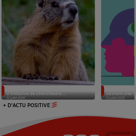
Des marmottes sur OnlyFans : la drôle
Alzheimer : d
d’initiative de chercheurs...
ouvrent une no
31 juillet 2026
31 juillet 2026
+ D'ACTU POSITIVE