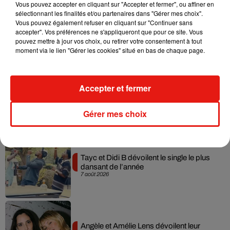
Vous pouvez accepter en cliquant sur "Accepter et fermer", ou affiner en
sélectionnant les finalités et/ou partenaires dans "Gérer mes choix".
Julien Lieb s’essaye à la vie de chatelain
Vous pouvez également refuser en cliquant sur "Continuer sans
dans son nouveau clip
accepter". Vos préférences ne s'appliqueront que pour ce site. Vous
7 août 2026
pouvez mettre à jour vos choix, ou retirer votre consentement à tout
moment via le lien "Gérer les cookies" situé en bas de chaque page.
Accepter et fermer
Madonna sort enfin le remix de « Love
Sensation » avec Kylie Minogue
7 août 2026
Gérer mes choix
Tayc et Didi B dévoilent le single le plus
dansant de l’année
7 août 2026
Angèle et Amélie Lens dévoilent leur