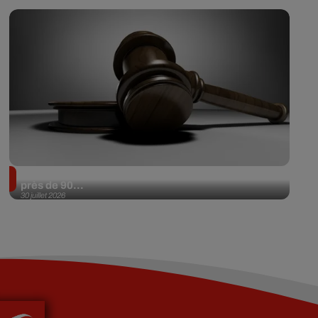
Il achète une veste 3 dollars en friperie et la revend
près de 90...
30 juillet 2026