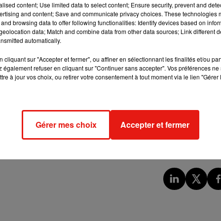
alised content; Use limited data to select content; Ensure security, prevent and detect
la victime, avait repoussé un crocodile pour pouvoir commencer à
ertising and content; Save and communicate privacy choices. These technologies
er, hurler très fort, suivi d'une grande éclaboussure"
, a expliqu
and browsing data to offer following functionalities: Identify devices based on infor
ouru dans sa direction… Mais il n’y avait aucun signe de lui, juste
eolocation data; Match and combine data from other data sources; Link different de
nsmitted automatically.
n Peiti au journal local
Cape York Weekly
.
ée par les autorités, deux grands crocodiles ont été capturés ce
cliquant sur "Accepter et fermer", ou affiner en sélectionnant les finalités et/ou pa
 également refuser en cliquant sur "Continuer sans accepter". Vos préférences ne 
la dernière fois. Ils ont ensuite été euthanasiés. D’après les
tre à jour vos choix, ou retirer votre consentement à tout moment via le lien "Gérer 
ps de Kevin Darmody se trouvaient à l’intérieur des deux reptil
 les restes sont bien ceux de l'homme de 65 ans, disparu, en
é les autorités ce mercredi 3 mai.
 Lakefield, qui est désigné spécifiquement comme un site pour la
Gérer mes choix
Accepter et fermer
 des crocodiles dans ces eaux (...) Le Queensland est le pays de
s en lien avec la faune et la flore dans la région.