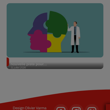
Alzheimer : des chercheurs japonais ouvrent une
nouvelle piste pour...
31 juillet 2026
Design
Olivier Varma