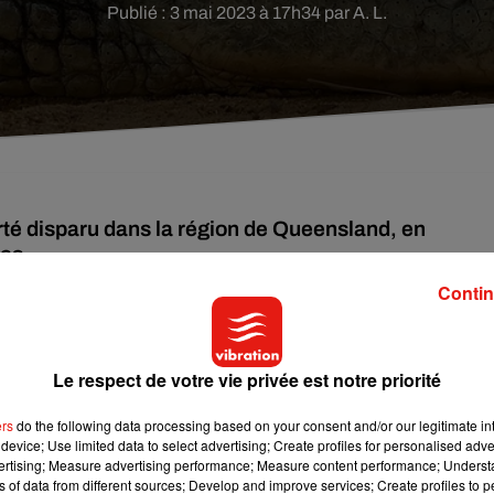
Publié : 3 mai 2023 à 17h34 par A. L.
rté disparu dans la région de Queensland, en
les.
Contin
 infestées de crocodiles, dans la région de Queensland, dans le
ureusement, cet homme de 65 ans n'est jamais revenu.
Le respect de votre vie privée est notre priorité
ler très fort"
ers
do the following data processing based on your consent and/or our legitimate int
device; Use limited data to select advertising; Create profiles for personalised adver
vertising; Measure advertising performance; Measure content performance; Unders
ns of data from different sources; Develop and improve services; Create profiles to 