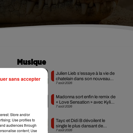
Musique
Julien Lieb s’essaye à la vie de
uer sans accepter
chatelain dans son nouveau
7 août 2026
clip
Madonna sort enfin le remix de
« Love Sensation » avec Kylie
7 août 2026
Minogue
erest: Store and/or
tising; Use profiles to
Tayc et Didi B dévoilent le
tand audiences through
single le plus dansant de
personalise content; Use
7 août 2026
l’année