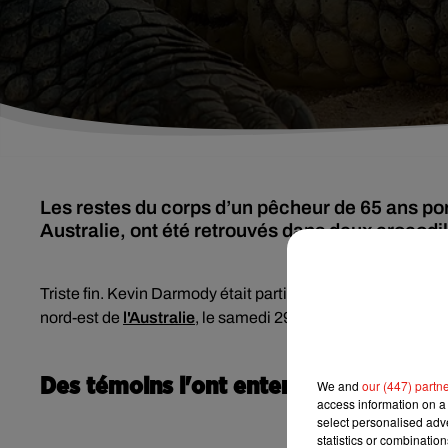
Les restes du corps d’un pêcheur de 65 ans po
Australie, ont été retrouvés dans deux crocodi
Triste fin. Kevin Darmody était parti pêcher dans des eaux
nord-est de
l'Australie
, le samedi 29 avril dernier. Malhe
Des témoins l'ont entendu "crier et hur
We and
our (447) partn
access information on a 
select personalised ad
statistics or combinatio