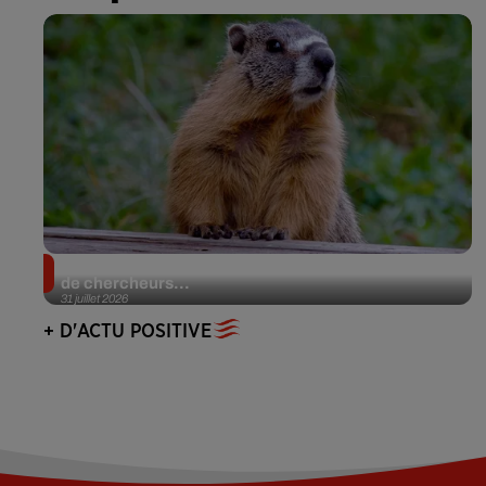
Des marmottes sur OnlyFans : la drôle d’initiative
de chercheurs...
31 juillet 2026
+ D'ACTU POSITIVE