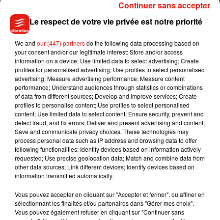
Continuer sans accepter
Le respect de votre vie privée est notre priorité
We and
our (447) partners
do the following data processing based on
your consent and/or our legitimate interest: Store and/or access
information on a device; Use limited data to select advertising; Create
profiles for personalised advertising; Use profiles to select personalised
advertising; Measure advertising performance; Measure content
performance; Understand audiences through statistics or combinations
of data from different sources; Develop and improve services; Create
profiles to personalise content; Use profiles to select personalised
content; Use limited data to select content; Ensure security, prevent and
detect fraud, and fix errors; Deliver and present advertising and content;
Save and communicate privacy choices. These technologies may
process personal data such as IP address and browsing data to offer
Musique
following functionalities: Identify devices based on information actively
requested; Use precise geolocation data; Match and combine data from
other data sources; Link different devices; Identify devices based on
information transmitted automatically.
Benny Blanco invite Selena Gomez et
Becky G sur son nouveau single
Vous pouvez accepter en cliquant sur "Accepter et fermer", ou affiner en
5 août 2026
sélectionnant les finalités et/ou partenaires dans "Gérer mes choix".
Vous pouvez également refuser en cliquant sur "Continuer sans