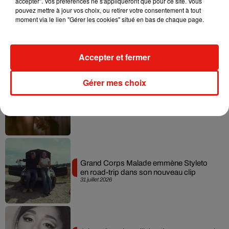
accepter". Vos préférences ne s'appliqueront que pour ce site. Vous
pouvez mettre à jour vos choix, ou retirer votre consentement à tout
moment via le lien "Gérer les cookies" situé en bas de chaque page.
Tiny Desk invite Charlie Puth pour une
live session solaire
4 août 2026
Accepter et fermer
Gérer mes choix
Ariana Grande prendra une pause après
sa tournée mondiale
4 août 2026
Grand Corps Malade emmène Styleto
en road-trip dans son nouveau clip
31 juillet 2026