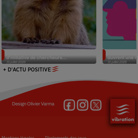
Des marmottes sur OnlyFans : la drôle
Alzheimer : d
d’initiative de chercheurs...
ouvrent une no
31 juillet 2026
31 juillet 2026
+ D'ACTU POSITIVE
Design
Olivier Varma