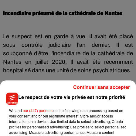
Incendiaire présumé de la cathédrale de Nantes
Le suspect est en garde à vue. Il avait été placé
sous contrôle judiciaire l’an dernier. Il est
soupçonné d’être l’incendiaire de la cathédrale de
Nantes en juillet 2020. Il avait été récemment
hospitalisé dans une unité de soins psychiatriques.
Continuer sans accepter
Avec AFP
Le respect de votre vie privée est notre priorité
We and
our (447) partners
do the following data processing based on
your consent and/or our legitimate interest: Store and/or access
Musique
information on a device; Use limited data to select advertising; Create
profiles for personalised advertising; Use profiles to select personalised
advertising; Measure advertising performance; Measure content