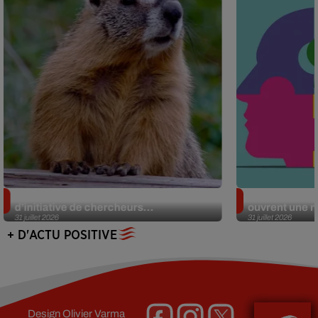
Des marmottes sur OnlyFans : la drôle
Alzheimer : d
d’initiative de chercheurs...
ouvrent une no
31 juillet 2026
31 juillet 2026
+ D'ACTU POSITIVE
Design
Olivier Varma