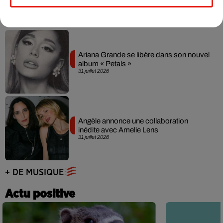
31 juillet 2026
Ariana Grande se libère dans son nouvel
album « Petals »
31 juillet 2026
Angèle annonce une collaboration
inédite avec Amelie Lens
31 juillet 2026
+ DE MUSIQUE
Actu positive