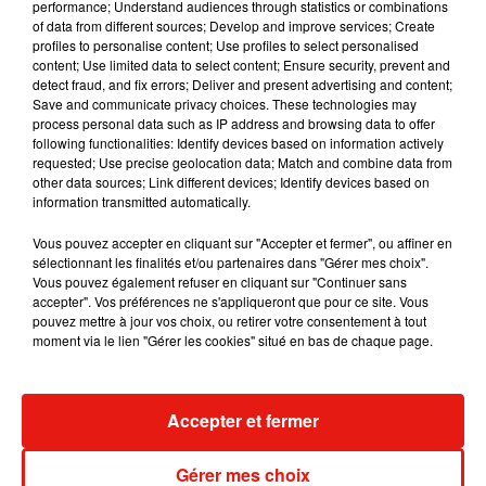
performance; Understand audiences through statistics or combinations
of data from different sources; Develop and improve services; Create
Benny Blanco invite Selena Gomez et
profiles to personalise content; Use profiles to select personalised
Becky G sur son nouveau single
5 août 2026
content; Use limited data to select content; Ensure security, prevent and
detect fraud, and fix errors; Deliver and present advertising and content;
Save and communicate privacy choices. These technologies may
process personal data such as IP address and browsing data to offer
following functionalities: Identify devices based on information actively
requested; Use precise geolocation data; Match and combine data from
Tiny Desk invite Charlie Puth pour une
other data sources; Link different devices; Identify devices based on
live session solaire
information transmitted automatically.
4 août 2026
Vous pouvez accepter en cliquant sur "Accepter et fermer", ou affiner en
sélectionnant les finalités et/ou partenaires dans "Gérer mes choix".
Vous pouvez également refuser en cliquant sur "Continuer sans
accepter". Vos préférences ne s'appliqueront que pour ce site. Vous
Ariana Grande prendra une pause après
pouvez mettre à jour vos choix, ou retirer votre consentement à tout
sa tournée mondiale
moment via le lien "Gérer les cookies" situé en bas de chaque page.
4 août 2026
Accepter et fermer
Grand Corps Malade emmène Styleto
Gérer mes choix
en road-trip dans son nouveau clip