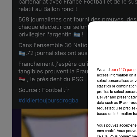
We and
our (447) partn
access information on a 
select personalised ad
statistics or combinatio
profiles to select person
Deliver and present adv
data such as IP address 
requested; Use precise g
based on information tra
Vous pouvez accepter en 
mes choix". Vous pouvez
ce site. Vous pouvez met