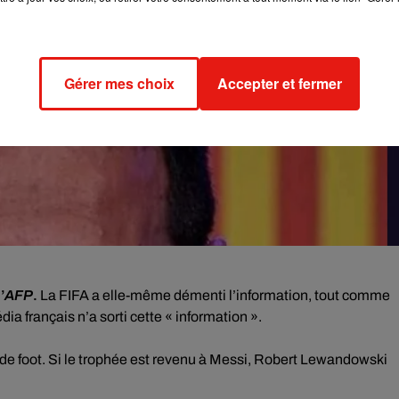
Gérer mes choix
Accepter et fermer
’
AFP
.
La FIFA a elle-même démenti l’information, tout comme
dia français n’a sorti cette « information ».
 de foot. Si le trophée est revenu à Messi, Robert Lewandowski