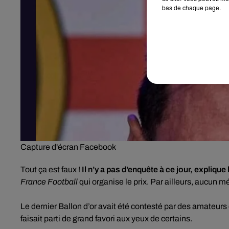
bas de chaque page.
Capture d'écran Facebook
Tout ça est faux !
Il n’y a pas d’enquête à ce jour, explique l
France Football
qui organise le prix. Par ailleurs, aucun mé
Le dernier Ballon d’or avait été contesté par des amateurs
faisait parti de grand favori aux yeux de certains.