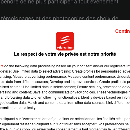
Contin
Le respect de votre vie privée est notre priorité
ers
do the following data processing based on your consent and/or our legitimate int
device; Use limited data to select advertising; Create profiles for personalised adver
vertising; Measure advertising performance; Measure content performance; Unders
ns of data from different sources; Develop and improve services; Create profiles to 
alised content; Use limited data to select content; Ensure security, prevent and detect
ertising and content; Save and communicate privacy choices. These technologies
and browsing data to offer following functionalities: Identify devices based on infor
eolocation data; Match and combine data from other data sources; Link different de
nsmitted automatically.
cliquant sur "Accepter et fermer", ou affiner en sélectionnant les finalités et/ou pa
 également refuser en cliquant sur "Continuer sans accepter". Vos préférences ne 
tre à jour vos choix, ou retirer votre consentement à tout moment via le lien "Gérer 