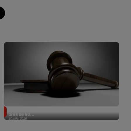
Il achète une veste 3 dollars en friperie et la revend
près de 90...
30 juillet 2026