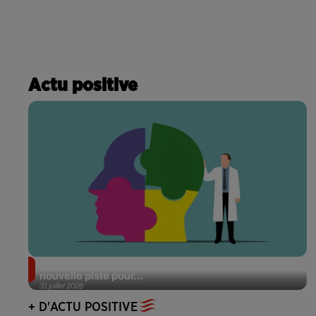
Actu positive
Alzheimer : des chercheurs japonais ouvrent une
nouvelle piste pour...
31 juillet 2026
+ D'ACTU POSITIVE