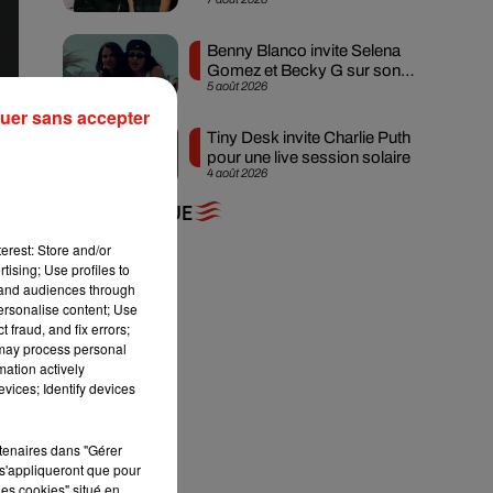
attendue
Benny Blanco invite Selena
Gomez et Becky G sur son
5 août 2026
nouveau single
uer sans accepter
Tiny Desk invite Charlie Puth
pour une live session solaire
4 août 2026
+ DE MUSIQUE
erest: Store and/or
tising; Use profiles to
tand audiences through
personalise content; Use
 fraud, and fix errors;
 may process personal
mation actively
vices; Identify devices
rtenaires dans "Gérer
s'appliqueront que pour
les cookies" situé en