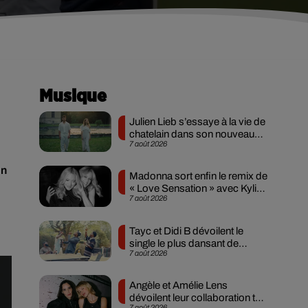
Musique
Julien Lieb s’essaye à la vie de
chatelain dans son nouveau
7 août 2026
clip
on
Madonna sort enfin le remix de
« Love Sensation » avec Kylie
7 août 2026
Minogue
Tayc et Didi B dévoilent le
single le plus dansant de
7 août 2026
l’année
Angèle et Amélie Lens
dévoilent leur collaboration tant
7 août 2026