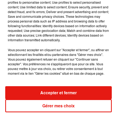
profiles to personalise content; Use profiles to select personalised
première franchisée a ouvert ses portes
, à Athée-sur-Cher.
content; Use limited data to select content; Ensure security, prevent and
detect fraud, and fix errors; Deliver and present advertising and content;
L’activité a débuté le 15 mai dernier. Cette ouverture pourrait
Save and communicate privacy choices. These technologies may
en appeler d’autres.
process personal data such as IP address and browsing data to offer
following functionalities: Identify devices based on information actively
« Au Royaume des chats » peut accueillir 25 à 30 chats en
requested; Use precise geolocation data; Match and combine data from
même temps. Côté tarifs, comptez jusqu’à 18,50 euros par
other data sources; Link different devices; Identify devices based on
information transmitted automatically.
jour. Toute personne souhaitant faire garder son chat, ou
ouvrir une franchise, est invitée à contacter Mélanie
au 07 50
Vous pouvez accepter en cliquant sur "Accepter et fermer", ou affiner en
34 32 57.
sélectionnant les finalités et/ou partenaires dans "Gérer mes choix".
Vous pouvez également refuser en cliquant sur "Continuer sans
accepter". Vos préférences ne s'appliqueront que pour ce site. Vous
pouvez mettre à jour vos choix, ou retirer votre consentement à tout
moment via le lien "Gérer les cookies" situé en bas de chaque page.
Musique
Accepter et fermer
Gérer mes choix
Julien Lieb s’essaye à la vie de chatelain
dans son nouveau clip
7 août 2026