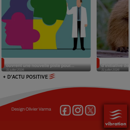
Alzheimer : des chercheurs japonais
Des marmottes
ouvrent une nouvelle piste pour...
d’initiative d
31 juillet 2026
31 juillet 2026
+ D'ACTU POSITIVE
Design
Olivier Varma