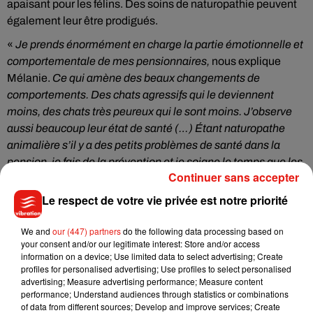
apaisant pour les félins. Des soins de naturopathie peuvent
également leur être prodigués.
«
Je prends énormément en charge la partie émotionnelle et
comportementale de mes pensionnaires,
nous explique
Mélanie.
Ce qui amène des beaux changements de
comportements. Des chats agressifs qui le deviennent
moins, des chats très peureux qui le sont moins. J’observe
aussi beaucoup leur état de santé (…) Étant naturopathe
animalière s’il y a des petits problèmes de santé dans la
pension, je fais de la prévention et je soigne le temps que les
Continuer sans accepter
propriétaires reviennent, tant qu’il n’y a pas d’urgence vitale
pour l’animal
».
Le respect de votre vie privée est notre priorité
We and
our (447) partners
do the following data processing based on
Une première franchisée
your consent and/or our legitimate interest: Store and/or access
information on a device; Use limited data to select advertising; Create
profiles for personalised advertising; Use profiles to select personalised
advertising; Measure advertising performance; Measure content
performance; Understand audiences through statistics or combinations
Après avoir repris l’entreprise basée à Saint-Avertin, Mélanie
of data from different sources; Develop and improve services; Create
Clinchant a déménagé à
Veigné
. Et très récemment,
une