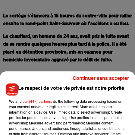
Le cortège s’élancera à 15 heures du centre-ville pour rallier
ensuite le rond-point Saint-Sauveur où l’accident a eu lieu.
Le chauffard, un homme de 24 ans, avait pris la fuite avant
de se rendre quelques heures plus tard à la police. Il a été
placé en détention provisoire, mis en examen pour
homicide involontaire aggravé par le délit de fuite.
Continuer sans accepter
Le respect de votre vie privée est notre priorité
We and
our (447) partners
do the following data processing based on
Musique
your consent and/or our legitimate interest: Store and/or access
information on a device; Use limited data to select advertising; Create
profiles for personalised advertising; Use profiles to select personalised
advertising; Measure advertising performance; Measure content
Madonna sort enfin le remix de « Love
performance; Understand audiences through statistics or combinations
Sensation » avec Kylie Minogue
of data from different sources; Develop and improve services; Create