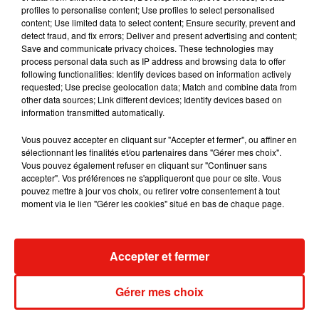
7 août 2026
profiles to personalise content; Use profiles to select personalised
content; Use limited data to select content; Ensure security, prevent and
detect fraud, and fix errors; Deliver and present advertising and content;
Save and communicate privacy choices. These technologies may
process personal data such as IP address and browsing data to offer
Tayc et Didi B dévoilent le single le plus
following functionalities: Identify devices based on information actively
dansant de l’année
requested; Use precise geolocation data; Match and combine data from
7 août 2026
other data sources; Link different devices; Identify devices based on
information transmitted automatically.
Vous pouvez accepter en cliquant sur "Accepter et fermer", ou affiner en
sélectionnant les finalités et/ou partenaires dans "Gérer mes choix".
Vous pouvez également refuser en cliquant sur "Continuer sans
Angèle et Amélie Lens dévoilent leur
accepter". Vos préférences ne s'appliqueront que pour ce site. Vous
collaboration tant attendue
pouvez mettre à jour vos choix, ou retirer votre consentement à tout
7 août 2026
moment via le lien "Gérer les cookies" situé en bas de chaque page.
Accepter et fermer
Benny Blanco invite Selena Gomez et
Becky G sur son nouveau single
5 août 2026
Gérer mes choix