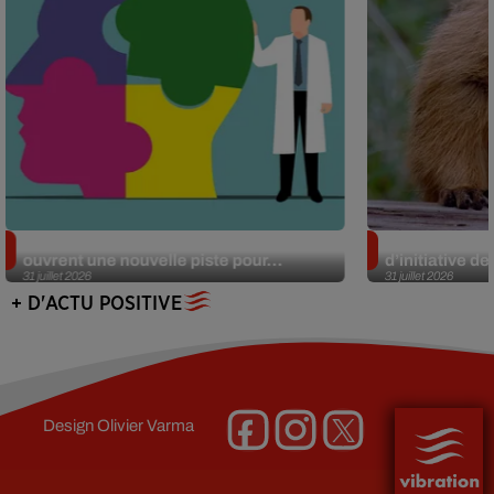
Alzheimer : des chercheurs japonais
Des marmottes
ouvrent une nouvelle piste pour...
d’initiative d
31 juillet 2026
31 juillet 2026
+ D'ACTU POSITIVE
Design
Olivier Varma