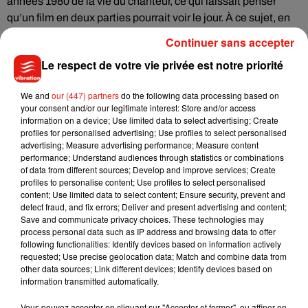
années 1980 de la vie du chanteur, ce qui laissait penser
qu’un film en deux parties pourrait voir le jour. À ce sujet, en
novembre dernier, Adam Fogleson, vice-président de
Continuer sans accepter
Lionsgate Films, avait laissé planer le mystère : "
Si nous ne
Le respect de votre vie privée est notre priorité
sommes pas prêts à dévoiler nos plans pour un deuxième
film, nous pouvons toutefois vous dire que l’équipe créative
We and
our (447) partners
do the following data processing based on
travaille dur afin de développer d’autres projets autour de
your consent and/or our legitimate interest: Store and/or access
Michael après la sortie du premier film
."
information on a device; Use limited data to select advertising; Create
profiles for personalised advertising; Use profiles to select personalised
La deuxième partie devrait se concentrer sur les vingt
advertising; Measure advertising performance; Measure content
dernières années de sa vie. On arrive en tout cas à la fin d’un
performance; Understand audiences through statistics or combinations
of data from different sources; Develop and improve services; Create
long processus de création. Le projet a été lancé en 2019 et
profiles to personalise content; Use profiles to select personalised
ce biopic a subi de nombreuses modifications au fil des ans,
content; Use limited data to select content; Ensure security, prevent and
entre scènes retournées et sortie repoussée.
detect fraud, and fix errors; Deliver and present advertising and content;
Save and communicate privacy choices. These technologies may
process personal data such as IP address and browsing data to offer
following functionalities: Identify devices based on information actively
requested; Use precise geolocation data; Match and combine data from
other data sources; Link different devices; Identify devices based on
Musique
information transmitted automatically.
Vous pouvez accepter en cliquant sur "Accepter et fermer", ou affiner en