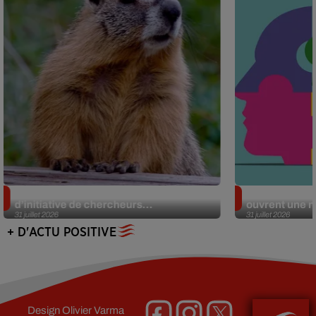
Des marmottes sur OnlyFans : la drôle
Alzheimer : d
d’initiative de chercheurs...
ouvrent une no
31 juillet 2026
31 juillet 2026
+ D'ACTU POSITIVE
Design
Olivier Varma