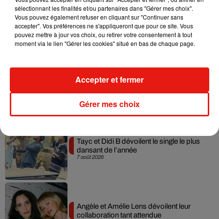
sélectionnant les finalités et/ou partenaires dans "Gérer mes choix".
Julien Lieb s’essaye à la vie de chatelain
Vous pouvez également refuser en cliquant sur "Continuer sans
dans son nouveau clip
accepter". Vos préférences ne s'appliqueront que pour ce site. Vous
7 août 2026
pouvez mettre à jour vos choix, ou retirer votre consentement à tout
moment via le lien "Gérer les cookies" situé en bas de chaque page.
Madonna sort enfin le remix de « Love
Accepter et fermer
Sensation » avec Kylie Minogue
7 août 2026
Gérer mes choix
Tayc et Didi B dévoilent le single le plus
dansant de l’année
7 août 2026
Angèle et Amélie Lens dévoilent leur
collaboration tant attendue