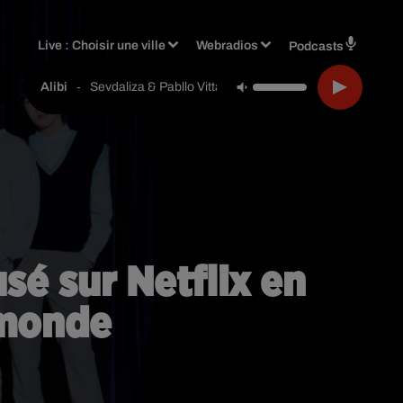
Live :
Choisir une ville
Webradios
Podcasts
-
Sevdaliza & Pabllo Vittar & Yseult
Alibi
sé sur Netflix en
 monde