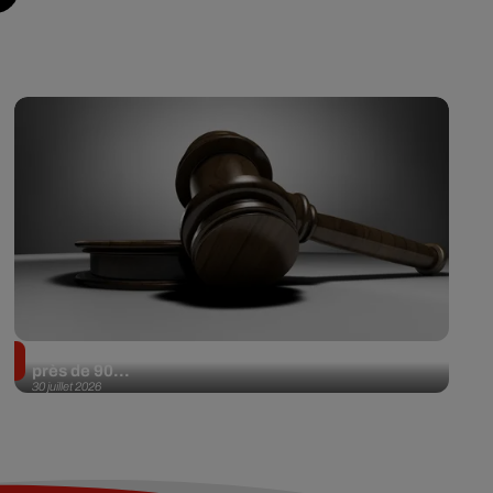
Il achète une veste 3 dollars en friperie et la revend
près de 90...
30 juillet 2026