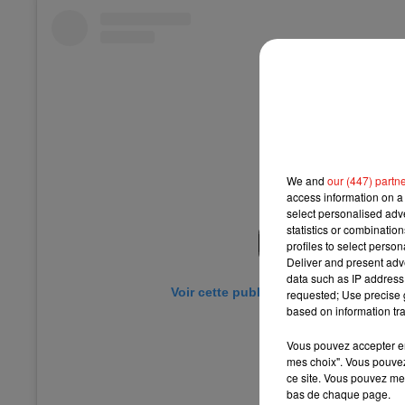
We and
our (447) partn
access information on a 
select personalised ad
statistics or combinatio
profiles to select person
Deliver and present adv
data such as IP address 
Voir cette publication sur Instagram
requested; Use precise g
based on information tra
Vous pouvez accepter en 
mes choix". Vous pouvez
ce site. Vous pouvez met
bas de chaque page.