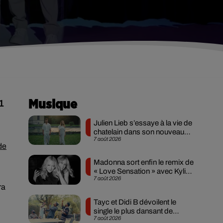
1
Musique
Julien Lieb s’essaye à la vie de
chatelain dans son nouveau
7 août 2026
clip
de
Madonna sort enfin le remix de
« Love Sensation » avec Kylie
7 août 2026
Minogue
ra
Tayc et Didi B dévoilent le
single le plus dansant de
7 août 2026
l’année