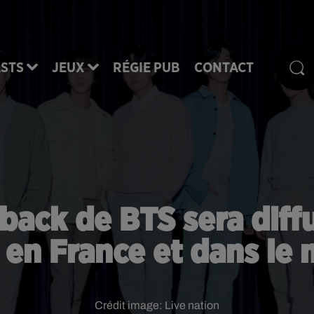
STS
JEUX
RÉGIE PUB
CONTACT
ack de BTS sera diffu
t en France et dans le
Crédit image:
Live nation