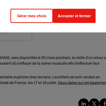
Gérer mes choix
Accepter et fermer
flixfr)
RANG
, sera disponible le 20 mars prochain, la veille d’un retour 
ent dû s’effacer de la scène musicale afin d’effectuer leur
ritable euphorie chez les fans. Les billets se sont vendus en
de de France, les 17 et 18 juillet.
Deux dates qui ont égaleme