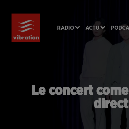
RADIO
ACTU
PODCA
Le concert comeb
direc