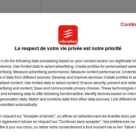
Contin
Le respect de votre vie privée est notre priorité
ers
do the following data processing based on your consent and/or our legitimate int
device; Use limited data to select advertising; Create profiles for personalised adver
vertising; Measure advertising performance; Measure content performance; Unders
ns of data from different sources; Develop and improve services; Create profiles to 
alised content; Use limited data to select content; Ensure security, prevent and detect
ertising and content; Save and communicate privacy choices. These technologies
and browsing data to offer following functionalities: Identify devices based on infor
eolocation data; Match and combine data from other data sources; Link different de
nsmitted automatically.
cliquant sur "Accepter et fermer", ou affiner en sélectionnant les finalités et/ou pa
 également refuser en cliquant sur "Continuer sans accepter". Vos préférences ne 
tre à jour vos choix, ou retirer votre consentement à tout moment via le lien "Gérer 