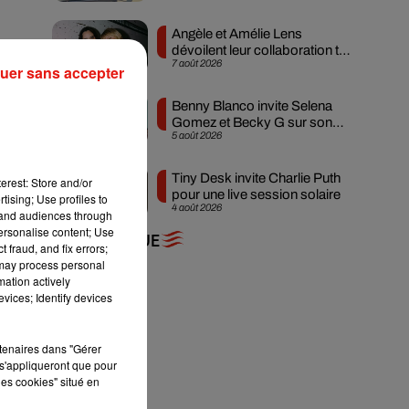
Angèle et Amélie Lens
dévoilent leur collaboration tant
7 août 2026
attendue
uer sans accepter
Benny Blanco invite Selena
Gomez et Becky G sur son
5 août 2026
nouveau single
Tiny Desk invite Charlie Puth
erest: Store and/or
pour une live session solaire
tising; Use profiles to
4 août 2026
tand audiences through
personalise content; Use
+ DE MUSIQUE
 fraud, and fix errors;
 may process personal
mation actively
vices; Identify devices
rtenaires dans "Gérer
s'appliqueront que pour
les cookies" situé en