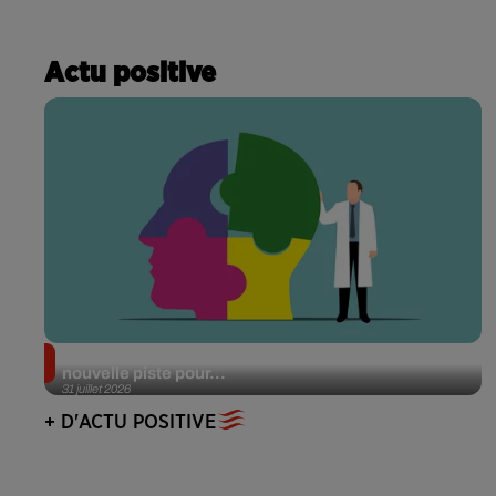
Actu positive
Alzheimer : des chercheurs japonais ouvrent une
nouvelle piste pour...
31 juillet 2026
+ D'ACTU POSITIVE