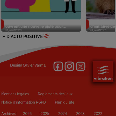
Alzheimer : des chercheurs japonais
Des marmottes
ouvrent une nouvelle piste pour...
d’initiative d
31 juillet 2026
31 juillet 2026
+ D'ACTU POSITIVE
Design
Olivier Varma
Mentions légales
Règlements des jeux
Notice d’information RGPD
Plan du site
Archives
2026
2025
2024
2023
2022