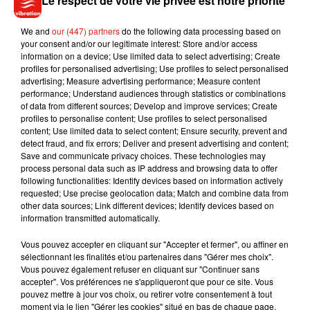
Le respect de votre vie privée est notre priorité
années, les scientifiques observent que certains régimes
riches en fruits, légumes et aliments peu transformés sont
We and
our (447) partners
do the following data processing based on
your consent and/or our legitimate interest: Store and/or access
associés à une meilleure santé psychologique. Les agrumes
information on a device; Use limited data to select advertising; Create
pourraient ainsi constituer un élément supplémentaire de
profiles for personalised advertising; Use profiles to select personalised
cette stratégie de prévention.
advertising; Measure advertising performance; Measure content
performance; Understand audiences through statistics or combinations
of data from different sources; Develop and improve services; Create
profiles to personalise content; Use profiles to select personalised
content; Use limited data to select content; Ensure security, prevent and
detect fraud, and fix errors; Deliver and present advertising and content;
Musique
Save and communicate privacy choices. These technologies may
process personal data such as IP address and browsing data to offer
following functionalities: Identify devices based on information actively
requested; Use precise geolocation data; Match and combine data from
Julien Lieb s’essaye à la vie de chatelain
other data sources; Link different devices; Identify devices based on
dans son nouveau clip
information transmitted automatically.
7 août 2026
Vous pouvez accepter en cliquant sur "Accepter et fermer", ou affiner en
sélectionnant les finalités et/ou partenaires dans "Gérer mes choix".
Vous pouvez également refuser en cliquant sur "Continuer sans
accepter". Vos préférences ne s'appliqueront que pour ce site. Vous
Madonna sort enfin le remix de « Love
pouvez mettre à jour vos choix, ou retirer votre consentement à tout
Sensation » avec Kylie Minogue
moment via le lien "Gérer les cookies" situé en bas de chaque page.
7 août 2026