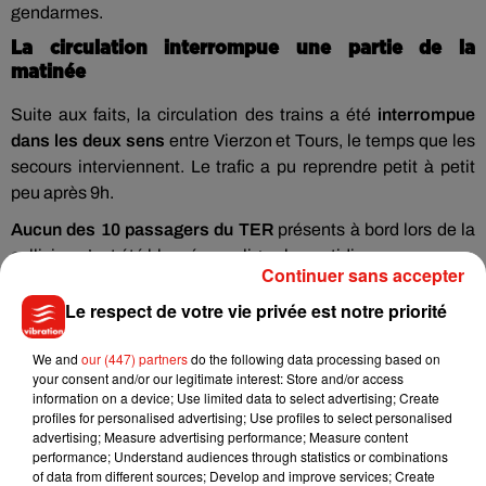
gendarmes.
La circulation interrompue une partie de la
matinée
Suite aux faits, la circulation des trains a été
interrompue
dans les deux sens
entre Vierzon et Tours, le temps que les
secours interviennent. Le trafic a pu reprendre petit à petit
peu après 9h.
Aucun des 10 passagers du TER
présents à bord lors de la
collision n’ont été blessés, souligne le quotidien.
Continuer sans accepter
Le respect de votre vie privée est notre priorité
We and
our (447) partners
do the following data processing based on
Musique
your consent and/or our legitimate interest: Store and/or access
information on a device; Use limited data to select advertising; Create
profiles for personalised advertising; Use profiles to select personalised
advertising; Measure advertising performance; Measure content
Julien Lieb s’essaye à la vie de chatelain
performance; Understand audiences through statistics or combinations
dans son nouveau clip
of data from different sources; Develop and improve services; Create
7 août 2026