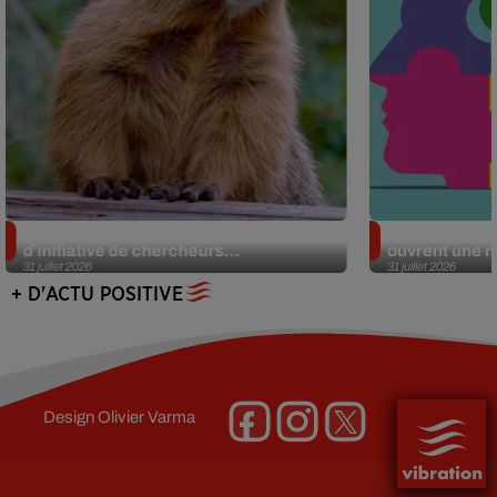
Des marmottes sur OnlyFans : la drôle
Alzheimer : d
d’initiative de chercheurs...
ouvrent une no
31 juillet 2026
31 juillet 2026
+ D'ACTU POSITIVE
Design
Olivier Varma