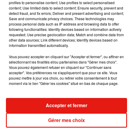
profiles to personalise content; Use profiles to select personalised
content; Use limited data to select content; Ensure security, prevent and
detect fraud, and fix errors; Deliver and present advertising and content;
Save and communicate privacy choices. These technologies may
process personal data such as IP address and browsing data to offer
Madonna sort enfin le remix de « Love
following functionalities: Identify devices based on information actively
Sensation » avec Kylie Minogue
requested; Use precise geolocation data; Match and combine data from
7 août 2026
other data sources; Link different devices; Identify devices based on
information transmitted automatically.
Vous pouvez accepter en cliquant sur "Accepter et fermer", ou affiner en
sélectionnant les finalités et/ou partenaires dans "Gérer mes choix".
Tayc et Didi B dévoilent le single le plus
Vous pouvez également refuser en cliquant sur "Continuer sans
dansant de l’année
accepter". Vos préférences ne s'appliqueront que pour ce site. Vous
7 août 2026
pouvez mettre à jour vos choix, ou retirer votre consentement à tout
moment via le lien "Gérer les cookies" situé en bas de chaque page.
Accepter et fermer
Angèle et Amélie Lens dévoilent leur
collaboration tant attendue
7 août 2026
Gérer mes choix