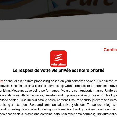
 vendredi soir, l’occasion de vous proposer une idé
te de Papéa Parc.
Contin
a Parc
, le parc d’attractions situé à l’est du Mans. Après un bon 
Le respect de votre vie privée est notre priorité
du nouveau « speedy nuts », des montagnes russes de 20 mètres
 saison cette année.
ers
do the following data processing based on your consent and/or our legitimate int
device; Use limited data to select advertising; Create profiles for personalised adver
ncore réalisé de nombreux aménagements.
« La nouveauté principa
vertising; Measure advertising performance; Measure content performance; Unders
 et qui ouvrira d’ici la fin du mois de mai. Tout est neuf, c’est 
ns of data from different sources; Develop and improve services; Create profiles to 
eux d’eau
qui va pouvoir accueillir pas mal de monde »
, expli
alised content; Use limited data to select content; Ensure security, prevent and detect
ertising and content; Save and communicate privacy choices. These technologies
and browsing data to offer following functionalities: Identify devices based on infor
eolocation data; Match and combine data from other data sources; Link different de
ions pour le parcours des visiteurs
, notamment durant les fi