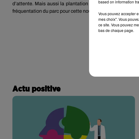
based on information tra
d’attente. Mais aussi la plantation de 50 à 80 arbres sur 
fréquentation du parc pour cette nouvelle saison.
Vous pouvez accepter en 
mes choix". Vous pouvez
ce site. Vous pouvez met
bas de chaque page.
Actu positive