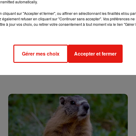
nsmitted automatically.
l’ensemble du site. Enfin, l’objectif est d’augmenter de 5 à 10%
cliquant sur "Accepter et fermer", ou affiner en sélectionnant les finalités et/ou pa
 également refuser en cliquant sur "Continuer sans accepter". Vos préférences ne 
tre à jour vos choix, ou retirer votre consentement à tout moment via le lien "Gérer 
Gérer mes choix
Accepter et fermer