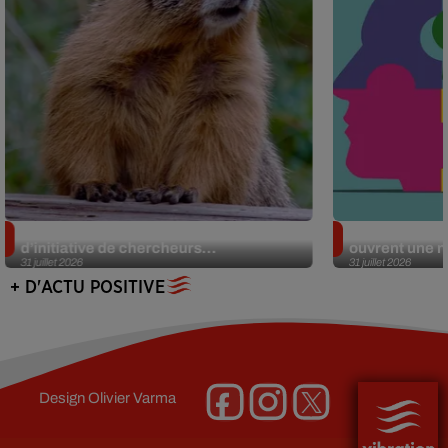
Des marmottes sur OnlyFans : la drôle
Alzheimer : d
d’initiative de chercheurs...
ouvrent une no
31 juillet 2026
31 juillet 2026
+ D'ACTU POSITIVE
Design
Olivier Varma