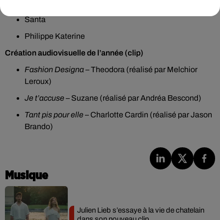
Justice
Santa
Philippe Katerine
Création audiovisuelle de l’année (clip)
Fashion Designa
– Theodora (réalisé par Melchior
Leroux)
Je t’accuse
– Suzane (réalisé par Andréa Bescond)
Tant pis pour elle
– Charlotte Cardin (réalisé par Jason
Brando)
Musique
Julien Lieb s’essaye à la vie de chatelain
dans son nouveau clip