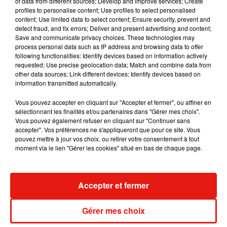
of data from different sources; Develop and improve services; Create
Hélé
– Helena
profiles to personalise content; Use profiles to select personalised
content; Use limited data to select content; Ensure security, prevent and
Labyrinthe
– Feu! Chatterton
detect fraud, and fix errors; Deliver and present advertising and content;
Save and communicate privacy choices. These technologies may
La fuite en avant
– Orelsan
process personal data such as IP address and browsing data to offer
following functionalities: Identify devices based on information actively
Mega BBL
– Theodora
requested; Use precise geolocation data; Match and combine data from
other data sources; Link different devices; Identify devices based on
On s’en rappellera pas
– Disiz
information transmitted automatically.
Chanson originale de l’année
Vous pouvez accepter en cliquant sur "Accepter et fermer", ou affiner en
Fashion Designa
– Theodora
sélectionnant les finalités et/ou partenaires dans "Gérer mes choix".
Vous pouvez également refuser en cliquant sur "Continuer sans
Les filles les meufs
– Marguerite
accepter". Vos préférences ne s'appliqueront que pour ce site. Vous
pouvez mettre à jour vos choix, ou retirer votre consentement à tout
Mauvais garçon
– Helena
moment via le lien "Gérer les cookies" situé en bas de chaque page.
Soleil bleu
– Luiza et Bleu Soleil
Tant pis pour elle
– Charlotte Cardin
Accepter et fermer
Concert de l’année
Gérer mes choix
DJ Snake