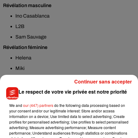
Révélation masculine
Ino Casablanca
L2B
Sam Sauvage
Révélation féminine
Helena
Miki
Theodora
Continuer sans accepter
Révélation scène
Le respect de votre vie privée est notre priorité
Helena
We and
our (447) partners
do the following data processing based on
Miki
your consent and/or our legitimate interest: Store and/or access
information on a device; Use limited data to select advertising; Create
Theodora
profiles for personalised advertising; Use profiles to select personalised
advertising; Measure advertising performance; Measure content
Album de l’année
performance; Understand audiences through statistics or combinations