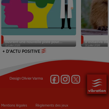
Alzheimer : des chercheurs japonais
Des marmottes
ouvrent une nouvelle piste pour...
d’initiative d
31 juillet 2026
31 juillet 2026
+ D'ACTU POSITIVE
Design
Olivier Varma
Mentions légales
Règlements des jeux