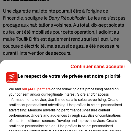
Une cigarette mal éteinte pourrait être à l’origine de
l’incendie, souligne le
Berry Républicain.
Le feu ne s’est pas
propagé aux habitations voisines. Au total, dix-sept soldats
du feu ont été mobilisés pour cette opération, l’adjoint au
maire Toufik Drif s’est également rendu sur les lieux. Une
coupure d’électricité, mais aussi de gaz, a été nécessaire
durant l’intervention des secours.
Continuer sans accepter
Le respect de votre vie privée est notre priorité
Musique
We and
our (447) partners
do the following data processing based on
your consent and/or our legitimate interest: Store and/or access
information on a device; Use limited data to select advertising; Create
Madonna sort enfin le remix de « Love
profiles for personalised advertising; Use profiles to select personalised
Sensation » avec Kylie Minogue
advertising; Measure advertising performance; Measure content
7 août 2026
performance; Understand audiences through statistics or combinations
of data from different sources; Develop and improve services; Create
profiles to personalise content; Use profiles to select personalised
content; Use limited data to select content; Ensure security, prevent and