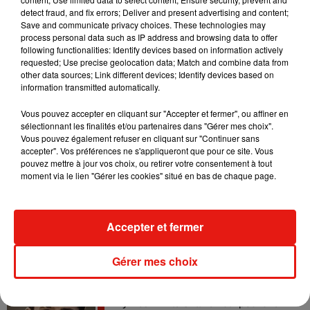
detect fraud, and fix errors; Deliver and present advertising and content;
Save and communicate privacy choices. These technologies may
Tayc et Didi B dévoilent le single le plus
process personal data such as IP address and browsing data to offer
dansant de l’année
following functionalities: Identify devices based on information actively
7 août 2026
requested; Use precise geolocation data; Match and combine data from
other data sources; Link different devices; Identify devices based on
information transmitted automatically.
Vous pouvez accepter en cliquant sur "Accepter et fermer", ou affiner en
Angèle et Amélie Lens dévoilent leur
sélectionnant les finalités et/ou partenaires dans "Gérer mes choix".
collaboration tant attendue
Vous pouvez également refuser en cliquant sur "Continuer sans
7 août 2026
accepter". Vos préférences ne s'appliqueront que pour ce site. Vous
pouvez mettre à jour vos choix, ou retirer votre consentement à tout
moment via le lien "Gérer les cookies" situé en bas de chaque page.
Benny Blanco invite Selena Gomez et
Becky G sur son nouveau single
Accepter et fermer
5 août 2026
Gérer mes choix
Tiny Desk invite Charlie Puth pour une