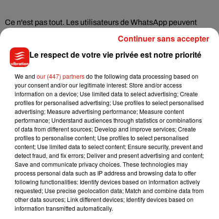
Ce n'est pas tout. Les utilisateurs de WhatsApp peuvent
désormais
choisir qui voit quand ils sont en ligne
.
"Savoir
Continuer sans accepter
quand nos proches sont en ligne nous donne un sentiment
Le respect de votre vie privée est notre priorité
de connexion aux autres. Pourtant, nous souhaitons parfois
consulter notre compte WhatsApp discrètement"
, a déclaré
We and
our (447) partners
do the following data processing based on
l’entreprise. L'application offre aussi la possibilité aux admins
your consent and/or our legitimate interest: Store and/or access
de supprimer les messages pour tous et aux membres de
information on a device; Use limited data to select advertising; Create
profiles for personalised advertising; Use profiles to select personalised
voir qui l’a supprimé. Autre ajout : il est maintenant possible
advertising; Measure advertising performance; Measure content
de générer des liens d'appels
à l'instar de Zoom, FaceTime
performance; Understand audiences through statistics or combinations
ou Google Meet, afin de convier plusieurs personnes à un
of data from different sources; Develop and improve services; Create
profiles to personalise content; Use profiles to select personalised
appel audio ou vidéo. Enfin, WhatsApp permet dorénavant
content; Use limited data to select content; Ensure security, prevent and
de
réagir aux statuts partagés par les utilisateurs
, comme
detect fraud, and fix errors; Deliver and present advertising and content;
sur les Stories Instagam.
Save and communicate privacy choices. These technologies may
process personal data such as IP address and browsing data to offer
following functionalities: Identify devices based on information actively
requested; Use precise geolocation data; Match and combine data from
other data sources; Link different devices; Identify devices based on
information transmitted automatically.
Musique