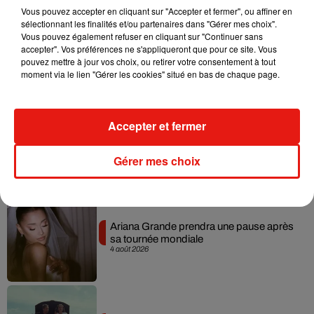
Vous pouvez accepter en cliquant sur "Accepter et fermer", ou affiner en
sélectionnant les finalités et/ou partenaires dans "Gérer mes choix".
Vous pouvez également refuser en cliquant sur "Continuer sans
Benny Blanco invite Selena Gomez et
accepter". Vos préférences ne s'appliqueront que pour ce site. Vous
Becky G sur son nouveau single
pouvez mettre à jour vos choix, ou retirer votre consentement à tout
5 août 2026
moment via le lien "Gérer les cookies" situé en bas de chaque page.
Accepter et fermer
Tiny Desk invite Charlie Puth pour une
live session solaire
4 août 2026
Gérer mes choix
Ariana Grande prendra une pause après
sa tournée mondiale
4 août 2026