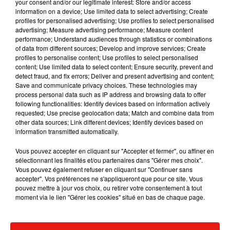
your consent and/or our legitimate interest: Store and/or access
information on a device; Use limited data to select advertising; Create
profiles for personalised advertising; Use profiles to select personalised
advertising; Measure advertising performance; Measure content
performance; Understand audiences through statistics or combinations
Angèle et Amélie Lens dévoilent leur
of data from different sources; Develop and improve services; Create
collaboration tant attendue
profiles to personalise content; Use profiles to select personalised
7 août 2026
content; Use limited data to select content; Ensure security, prevent and
detect fraud, and fix errors; Deliver and present advertising and content;
Save and communicate privacy choices. These technologies may
process personal data such as IP address and browsing data to offer
following functionalities: Identify devices based on information actively
requested; Use precise geolocation data; Match and combine data from
Benny Blanco invite Selena Gomez et
other data sources; Link different devices; Identify devices based on
Becky G sur son nouveau single
information transmitted automatically.
5 août 2026
Vous pouvez accepter en cliquant sur "Accepter et fermer", ou affiner en
sélectionnant les finalités et/ou partenaires dans "Gérer mes choix".
Vous pouvez également refuser en cliquant sur "Continuer sans
accepter". Vos préférences ne s'appliqueront que pour ce site. Vous
Tiny Desk invite Charlie Puth pour une
pouvez mettre à jour vos choix, ou retirer votre consentement à tout
live session solaire
moment via le lien "Gérer les cookies" situé en bas de chaque page.
4 août 2026