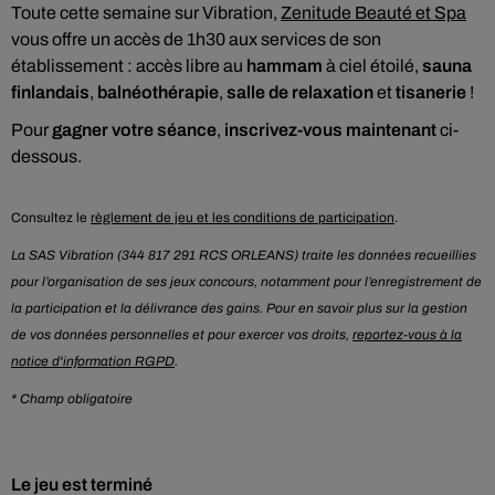
Toute cette semaine sur Vibration,
Zenitude Beauté et Spa
vous offre un accès de 1h30 aux services de son
établissement : accès libre au
hammam
à ciel étoilé,
sauna
finlandais
,
balnéothérapie
,
salle de relaxation
et
tisanerie
!
Pour
gagner votre séance
,
inscrivez-vous maintenant
ci-
dessous.
Consultez le
règlement de jeu et les conditions de participation
.
La SAS Vibration (344 817 291 RCS ORLEANS) traite les données recueillies
pour l’organisation de ses jeux concours, notamment pour l’enregistrement de
la participation et la délivrance des gains. Pour en savoir plus sur la gestion
de vos données personnelles et pour exercer vos droits,
reportez-vous à la
notice d'information RGPD
.
* Champ obligatoire
Le jeu est terminé