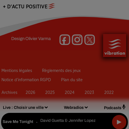
+ D'ACTU POSITIVE
Design
Olivier Varma
Mentions légales
Règlements des jeux
Notice d’information RGPD
Plan du site
Archives
2026
2025
2024
2023
2022
Live :
Choisir une ville
Webradios
Podcasts
David Guetta & Jennifer Lopez
Save Me Tonight
-