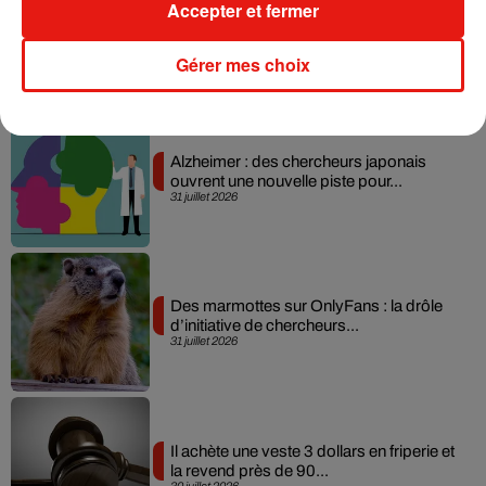
Accepter et fermer
+ DE MUSIQUE
Gérer mes choix
Actu positive
Alzheimer : des chercheurs japonais
ouvrent une nouvelle piste pour...
31 juillet 2026
Des marmottes sur OnlyFans : la drôle
d’initiative de chercheurs...
31 juillet 2026
Il achète une veste 3 dollars en friperie et
la revend près de 90...
30 juillet 2026