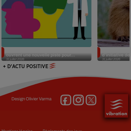
Alzheimer : des chercheurs japonais
Des marmottes
ouvrent une nouvelle piste pour...
d’initiative d
31 juillet 2026
31 juillet 2026
+ D'ACTU POSITIVE
Design
Olivier Varma