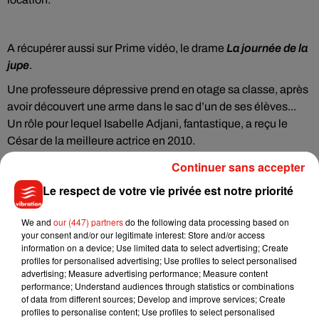
A récupérer aussi sur Prime vidéo, le drame
La journée de la
jupe
.
Une professeure dépressive prend en otage sa classe, après
avoir découvert une arme dans le sac d’un de ses élèves...
Un rôle pour lequel Isabelle Adjani, fantastique, a reçu le
César de la meilleure actrice en 2010.
Continuer sans accepter
Le respect de votre vie privée est notre priorité
Cet élément est masqué compte-tenu du refus du
dépôt de cookies que vous avez exprimé. Si vous
We and
our (447) partners
do the following data processing based on
souhaitez l'afficher, merci de nous donner votre accord
your consent and/or our legitimate interest: Store and/or access
en cliquant sur le bouton ci-dessous.
information on a device; Use limited data to select advertising; Create
profiles for personalised advertising; Use profiles to select personalised
advertising; Measure advertising performance; Measure content
Afficher l'élément
performance; Understand audiences through statistics or combinations
of data from different sources; Develop and improve services; Create
profiles to personalise content; Use profiles to select personalised