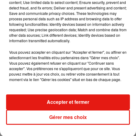
content; Use limited data to select content; Ensure security, prevent and
Et enfin, pour reprendre foi en l’école et ses professeurs, le
detect fraud, and fix errors; Deliver and present advertising and content;
documentaire
Etre et avoir
de Nicolas Philibert suit sur une
Save and communicate privacy choices. These technologies may
année, une classe unique dans un village... Impossible de ne
process personal data such as IP address and browsing data to offer
following functionalities: Identify devices based on information actively
pas craquer devant la bouille et la curiosité des enfants.
requested; Use precise geolocation data; Match and combine data from
Emouvant et solaire. Il est disponible sur la plateforme Filmo.
other data sources; Link different devices; Identify devices based on
information transmitted automatically.
Vous pouvez accepter en cliquant sur "Accepter et fermer", ou affiner en
sélectionnant les finalités et/ou partenaires dans "Gérer mes choix".
Cet élément est masqué compte-tenu du refus du
Vous pouvez également refuser en cliquant sur "Continuer sans
dépôt de cookies que vous avez exprimé. Si vous
accepter". Vos préférences ne s'appliqueront que pour ce site. Vous
souhaitez l'afficher, merci de nous donner votre accord
pouvez mettre à jour vos choix, ou retirer votre consentement à tout
moment via le lien "Gérer les cookies" situé en bas de chaque page.
en cliquant sur le bouton ci-dessous.
Afficher l'élément
Accepter et fermer
Le Cercle des poètes disparus
•
De
Peter Weir • Avec Robin
Gérer mes choix
Williams, Ethan Hawke, Robert Sean Leonard • Sortie le 17
janvier 1990 • Disponible sur Disney +