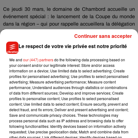
Ce jeudi 30 mars, le domaine de Chambord accueille un
événement spécial : le lancement de la Coupe du monde
dans la région – qui pour rappelle accueillera la délégation
irlandaise à Tours pendant la compétition. Le trophée
Webb
Continuer sans accepter
Ellis
sera visible également. Cette soirée sera également
Le respect de votre vie privée est notre priorité
l’occasion de lancer le
Rugby Heritage Cup
qui aura lieu
début septembre à Pontlevoy. Il s’agit de la première coupe
We and
our (447) partners
do the following data processing based on
du monde des collèges, 20 pays sont inscrits.
your consent and/or our legitimate interest: Store and/or access
information on a device; Use limited data to select advertising; Create
profiles for personalised advertising; Use profiles to select personalised
Demain,
advertising; Measure advertising performance; Measure content
« 500 scolaires sont invités à découvrir le rugby
performance; Understand audiences through statistics or combinations
devant le château et samedi, de jeunes licenciés
of data from different sources; Develop and improve services; Create
participeront à des ateliers rugby et à un jeu de piste »,
profiles to personalise content; Use profiles to select personalised
énumère Yves Thomas qui n’oublie pas de rappeler au
content; Use limited data to select content; Ensure security, prevent and
detect fraud, and fix errors; Deliver and present advertising and content;
passage que Tours accueillera un match de l’équipe de
Save and communicate privacy choices. These technologies may
France féminine des moins de 20 ans. Ce sera face à
process personal data such as IP address and browsing data to offer
l’Angleterre, le 15 avril au stade de la Vallée du Cher.
following functionalities: Identify devices based on information actively
requested; Use precise geolocation data; Match and combine data from
other data sources; Link different devices; Identify devices based on