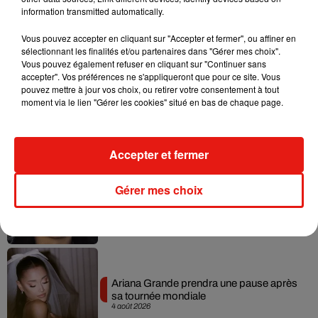
information transmitted automatically.
Vous pouvez accepter en cliquant sur "Accepter et fermer", ou affiner en
Musique
sélectionnant les finalités et/ou partenaires dans "Gérer mes choix".
Vous pouvez également refuser en cliquant sur "Continuer sans
accepter". Vos préférences ne s'appliqueront que pour ce site. Vous
pouvez mettre à jour vos choix, ou retirer votre consentement à tout
Benny Blanco invite Selena Gomez et
moment via le lien "Gérer les cookies" situé en bas de chaque page.
Becky G sur son nouveau single
5 août 2026
Accepter et fermer
Gérer mes choix
Tiny Desk invite Charlie Puth pour une
live session solaire
4 août 2026
Ariana Grande prendra une pause après
sa tournée mondiale
4 août 2026