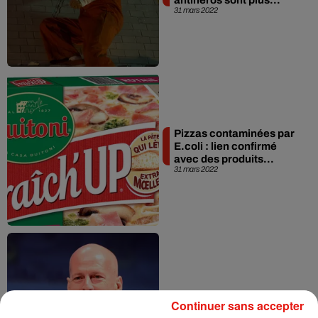
31 mars 2022
Pizzas contaminées par
E.coli : lien confirmé
avec des produits...
31 mars 2022
Bruce Willis met fin à sa
Continuer sans accepter
carrière