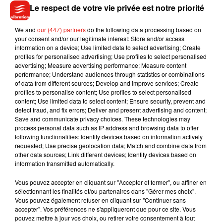
30 mars 2022
Le respect de votre vie privée est notre priorité
We and
our (447) partners
do the following data processing based on
your consent and/or our legitimate interest: Store and/or access
information on a device; Use limited data to select advertising; Create
profiles for personalised advertising; Use profiles to select personalised
advertising; Measure advertising performance; Measure content
performance; Understand audiences through statistics or combinations
of data from different sources; Develop and improve services; Create
profiles to personalise content; Use profiles to select personalised
Essence : la remise de
content; Use limited data to select content; Ensure security, prevent and
18 centimes sera-t-elle
detect fraud, and fix errors; Deliver and present advertising and content;
appliquée partout ?
Save and communicate privacy choices. These technologies may
29 mars 2022
process personal data such as IP address and browsing data to offer
following functionalities: Identify devices based on information actively
requested; Use precise geolocation data; Match and combine data from
other data sources; Link different devices; Identify devices based on
information transmitted automatically.
Vous pouvez accepter en cliquant sur "Accepter et fermer", ou affiner en
sélectionnant les finalités et/ou partenaires dans "Gérer mes choix".
Vous pouvez également refuser en cliquant sur "Continuer sans
4
5
6
7
8
9
10
accepter". Vos préférences ne s'appliqueront que pour ce site. Vous
pouvez mettre à jour vos choix, ou retirer votre consentement à tout