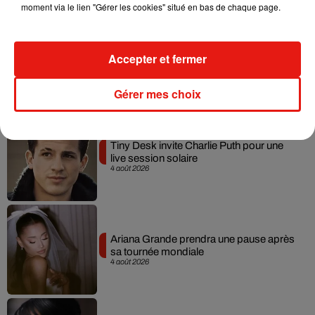
moment via le lien "Gérer les cookies" situé en bas de chaque page.
Benny Blanco invite Selena Gomez et
Accepter et fermer
Becky G sur son nouveau single
5 août 2026
Gérer mes choix
Tiny Desk invite Charlie Puth pour une
live session solaire
4 août 2026
Ariana Grande prendra une pause après
sa tournée mondiale
4 août 2026