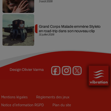
3 août 2026
Grand Corps Malade emmène Styleto
en road-trip dans son nouveau clip
31 juillet 2026
Design
Olivier Varma
Mentions légales
Règlements des jeux
Notice d’information RGPD
Plan du site