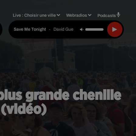
Live :
Choisir une ville
Webradios
Podcasts
-
David Guetta & Jennifer Lopez
Save Me Tonight
lus grande chenille
 (vidéo)