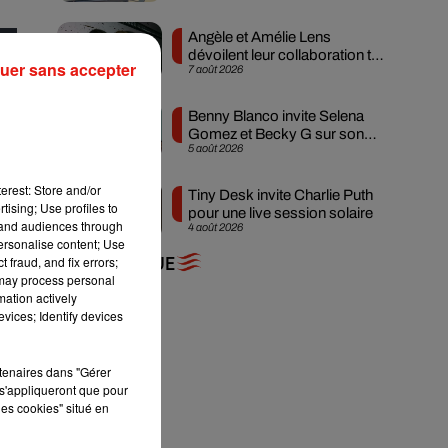
Angèle et Amélie Lens
dévoilent leur collaboration tant
uer sans accepter
7 août 2026
attendue
Benny Blanco invite Selena
Gomez et Becky G sur son
5 août 2026
nouveau single
erest: Store and/or
Tiny Desk invite Charlie Puth
tising; Use profiles to
pour une live session solaire
tand audiences through
4 août 2026
personalise content; Use
 fraud, and fix errors;
+ DE MUSIQUE
 may process personal
mation actively
vices; Identify devices
rtenaires dans "Gérer
s'appliqueront que pour
les cookies" situé en