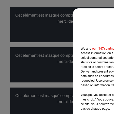
Cet élément est masqué compte-tenu du refus du dépôt d
merci de nous donner votre acco
Affi
We and
our (447) partn
access information on a 
Cet élément est masqué compte-tenu du refus du dépôt d
select personalised ad
merci de nous donner votre acco
statistics or combinatio
profiles to select person
Deliver and present adv
Affi
data such as IP address 
requested; Use precise g
based on information tra
Vous pouvez accepter en 
Cet élément est masqué compte-tenu du refus du dépôt d
mes choix". Vous pouvez
merci de nous donner votre acco
ce site. Vous pouvez met
bas de chaque page.
Affi