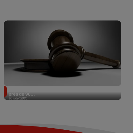
Il achète une veste 3 dollars en friperie et la revend
près de 90...
30 juillet 2026