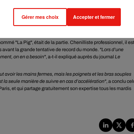
Gérer mes choix
Accepter et fermer
mmé "La Pig", était de la partie. Chenilliste professionnel, il es
rs avant la grande tentative de record du monde.
"Lors d’une
ment, on en a besoin"
, a-t-il expliqué auprès du journal
Le
 faut avoir les mains fermes, mais les poignets et les bras souples
’est la seule manière de suivre en cas d’accélération"
, a conclu cel
Paris, et qui partage gratuitement son expertise tous les mardis