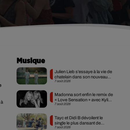
Musique
Julien Lieb s’essaye à la vie de
chatelain dans son nouveau
7 août 2026
clip
e
Madonna sort enfin le remix de
« Love Sensation » avec Kylie
 à
7 août 2026
Minogue
Tayc et Didi B dévoilent le
single le plus dansant de
7 août 2026
l’année