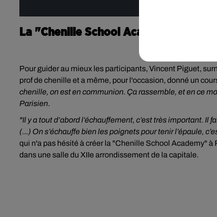
La "Chenille School Academy"
Pour guider au mieux les participants, Vincent Piguet, surno
prof de chenille et a même, pour l'occasion, donné un cou
chenille, on est en communion. Ça rassemble, et en ce mo
Parisien
.
"Il y a tout d’abord l’échauffement, c’est très important. Il
(...) On s’échauffe bien les poignets pour tenir l’épaule, c
qui n'a pas hésité à créer la "Chenille School Academy" à 
dans une salle du XIIe arrondissement de la capitale.