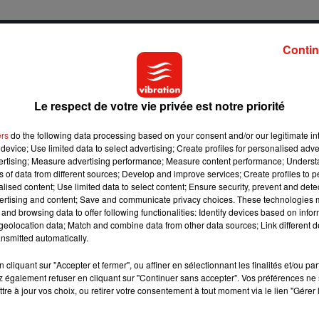
e cookies que vous avez exprimé. Si vous souhaitez l'afficher,
Contin
rd en cliquant sur le bouton ci-dessous.
cher l'élément
Le respect de votre vie privée est notre priorité
ers
do the following data processing based on your consent and/or our legitimate int
device; Use limited data to select advertising; Create profiles for personalised adver
e cookies que vous avez exprimé. Si vous souhaitez l'afficher,
vertising; Measure advertising performance; Measure content performance; Unders
rd en cliquant sur le bouton ci-dessous.
ns of data from different sources; Develop and improve services; Create profiles to 
alised content; Use limited data to select content; Ensure security, prevent and detect
ertising and content; Save and communicate privacy choices. These technologies
cher l'élément
and browsing data to offer following functionalities: Identify devices based on infor
eolocation data; Match and combine data from other data sources; Link different de
nsmitted automatically.
cliquant sur "Accepter et fermer", ou affiner en sélectionnant les finalités et/ou pa
e cookies que vous avez exprimé. Si vous souhaitez l'afficher,
 également refuser en cliquant sur "Continuer sans accepter". Vos préférences ne 
rd en cliquant sur le bouton ci-dessous.
tre à jour vos choix, ou retirer votre consentement à tout moment via le lien "Gérer 
cher l'élément