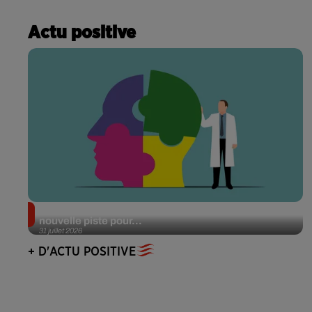
Actu positive
Alzheimer : des chercheurs japonais ouvrent une
nouvelle piste pour...
31 juillet 2026
+ D'ACTU POSITIVE