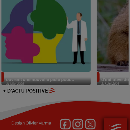
Alzheimer : des chercheurs japonais
Des marmottes
ouvrent une nouvelle piste pour...
d’initiative d
31 juillet 2026
31 juillet 2026
+ D'ACTU POSITIVE
Design
Olivier Varma