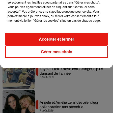
Julien Lieb s’essaye à la vie de chatelain
sélectionnant les finalités et/ou partenaires dans "Gérer mes choix".
dans son nouveau clip
Vous pouvez également refuser en cliquant sur "Continuer sans
7 août 2026
accepter". Vos préférences ne s'appliqueront que pour ce site. Vous
pouvez mettre à jour vos choix, ou retirer votre consentement à tout
moment via le lien "Gérer les cookies" situé en bas de chaque page.
Madonna sort enfin le remix de « Love
Accepter et fermer
Sensation » avec Kylie Minogue
7 août 2026
Gérer mes choix
Tayc et Didi B dévoilent le single le plus
dansant de l’année
7 août 2026
Angèle et Amélie Lens dévoilent leur
collaboration tant attendue
7 août 2026