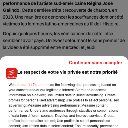
performance de l’artiste sud-américaine Régina José
Galindo.
Cette dernière s’était recouverte de charbon, en
2013. Une manière de dénoncer les souffrances dont ont été
victimes les femmes latino-américaines au fil de l’Histoire.
Depuis quelques heures, les vérifications de cette intox
semblent avoir payé. Un tweet détournant le sens premier de
la vidéo a été supprimé entre mercredi et jeudi.
Continuer sans accepter
Le respect de votre vie privée est notre priorité
Musique
We and
our (447) partners
do the following data processing based on
your consent and/or our legitimate interest: Store and/or access
information on a device; Use limited data to select advertising; Create
Benny Blanco invite Selena Gomez et
profiles for personalised advertising; Use profiles to select personalised
Becky G sur son nouveau single
advertising; Measure advertising performance; Measure content
5 août 2026
performance; Understand audiences through statistics or combinations
of data from different sources; Develop and improve services; Create
profiles to personalise content; Use profiles to select personalised
content; Use limited data to select content; Ensure security, prevent and