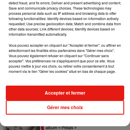
detect fraud, and fix errors; Deliver and present advertising and content;
Tiny Desk invite Charlie Puth pour une
Save and communicate privacy choices. These technologies may
live session solaire
process personal data such as IP address and browsing data to offer
4 août 2026
following functionalities: Identify devices based on information actively
requested; Use precise geolocation data; Match and combine data from
other data sources; Link different devices; Identify devices based on
information transmitted automatically.
Ariana Grande prendra une pause après
Vous pouvez accepter en cliquant sur "Accepter et fermer", ou affiner en
sa tournée mondiale
sélectionnant les finalités et/ou partenaires dans "Gérer mes choix".
4 août 2026
Vous pouvez également refuser en cliquant sur "Continuer sans
accepter". Vos préférences ne s'appliqueront que pour ce site. Vous
pouvez mettre à jour vos choix, ou retirer votre consentement à tout
moment via le lien "Gérer les cookies" situé en bas de chaque page.
Grand Corps Malade emmène Styleto
en road-trip dans son nouveau clip
Accepter et fermer
31 juillet 2026
Gérer mes choix
Ariana Grande se libère dans son nouvel
album « Petals »