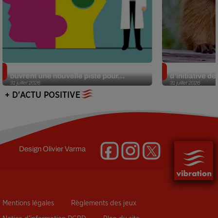
Alzheimer : des chercheurs japonais
Des marmottes
ouvrent une nouvelle piste pour...
d’initiative d
31 juillet 2026
31 juillet 2026
+ D'ACTU POSITIVE
Design
Olivier Varma
Mentions légales
Règlements des jeux