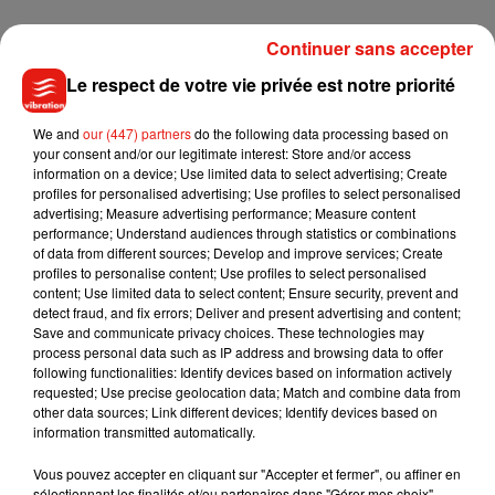
Continuer sans accepter
Le respect de votre vie privée est notre priorité
We and
our (447) partners
do the following data processing based on
Cet élément est masqué compte-tenu du refus du
your consent and/or our legitimate interest: Store and/or access
dépôt de cookies que vous avez exprimé. Si vous
information on a device; Use limited data to select advertising; Create
profiles for personalised advertising; Use profiles to select personalised
souhaitez l'afficher, merci de nous donner votre accord
advertising; Measure advertising performance; Measure content
en cliquant sur le bouton ci-dessous.
performance; Understand audiences through statistics or combinations
of data from different sources; Develop and improve services; Create
profiles to personalise content; Use profiles to select personalised
Afficher l'élément
content; Use limited data to select content; Ensure security, prevent and
detect fraud, and fix errors; Deliver and present advertising and content;
Save and communicate privacy choices. These technologies may
process personal data such as IP address and browsing data to offer
following functionalities: Identify devices based on information actively
requested; Use precise geolocation data; Match and combine data from
Musique
other data sources; Link different devices; Identify devices based on
information transmitted automatically.
Vous pouvez accepter en cliquant sur "Accepter et fermer", ou affiner en
Julien Lieb s’essaye à la vie de chatelain
sélectionnant les finalités et/ou partenaires dans "Gérer mes choix".