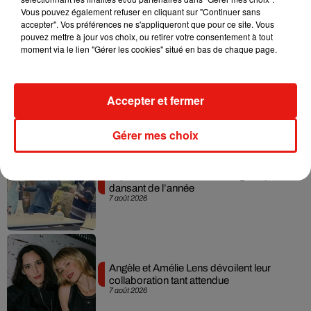
dans son nouveau clip
Vous pouvez également refuser en cliquant sur "Continuer sans
7 août 2026
accepter". Vos préférences ne s'appliqueront que pour ce site. Vous
pouvez mettre à jour vos choix, ou retirer votre consentement à tout
moment via le lien "Gérer les cookies" situé en bas de chaque page.
Madonna sort enfin le remix de « Love
Sensation » avec Kylie Minogue
Accepter et fermer
7 août 2026
Gérer mes choix
Tayc et Didi B dévoilent le single le plus
dansant de l’année
7 août 2026
Angèle et Amélie Lens dévoilent leur
collaboration tant attendue
7 août 2026