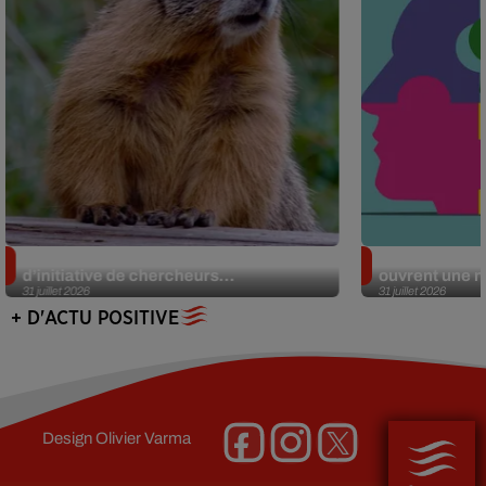
Des marmottes sur OnlyFans : la drôle
Alzheimer : d
d’initiative de chercheurs...
ouvrent une no
31 juillet 2026
31 juillet 2026
+ D'ACTU POSITIVE
Design
Olivier Varma