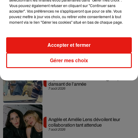
dans son nouveau clip
Vous pouvez également refuser en cliquant sur "Continuer sans
7 août 2026
accepter". Vos préférences ne s'appliqueront que pour ce site. Vous
pouvez mettre à jour vos choix, ou retirer votre consentement à tout
moment via le lien "Gérer les cookies" situé en bas de chaque page.
Madonna sort enfin le remix de « Love
Sensation » avec Kylie Minogue
Accepter et fermer
7 août 2026
Gérer mes choix
Tayc et Didi B dévoilent le single le plus
dansant de l’année
7 août 2026
Angèle et Amélie Lens dévoilent leur
collaboration tant attendue
7 août 2026