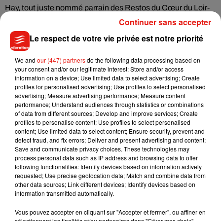
Hay, tout juste nommé parrain des Restos du Cœur du Loir-
et-Cher. «
Quand je me suis installé à Montlivault et que j’ai
Continuer sans accepter
accédé aux étoiles Michelin (…) je me suis dit que c’était le
Le respect de votre vie privée est notre priorité
moment pour moi de m’investir pour cette association qui
m’a toujours tenu à cœur
».
We and
our (447) partners
do the following data processing based on
your consent and/or our legitimate interest: Store and/or access
Le 28 décembre dernier, le chef doublement étoilé a distribué
information on a device; Use limited data to select advertising; Create
des repas de Noël sur les bords de Loire, à Blois. Une
profiles for personalised advertising; Use profiles to select personalised
opération reconduite tous les ans, et qui a débuté en 2014.
advertising; Measure advertising performance; Measure content
performance; Understand audiences through statistics or combinations
«
On a démarré en 2014 avec 50 repas, on est aujourd’hui à
of data from different sources; Develop and improve services; Create
80 repas, donc sur la ville de Blois ça commence à être
profiles to personalise content; Use profiles to select personalised
important
content; Use limited data to select content; Ensure security, prevent and
».
detect fraud, and fix errors; Deliver and present advertising and content;
Save and communicate privacy choices. These technologies may
process personal data such as IP address and browsing data to offer
following functionalities: Identify devices based on information actively
requested; Use precise geolocation data; Match and combine data from
Musique
other data sources; Link different devices; Identify devices based on
information transmitted automatically.
Vous pouvez accepter en cliquant sur "Accepter et fermer", ou affiner en
Julien Lieb s’essaye à la vie de chatelain
sélectionnant les finalités et/ou partenaires dans "Gérer mes choix".