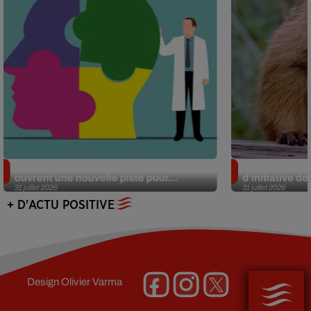
Alzheimer : des chercheurs japonais
Des marmottes
ouvrent une nouvelle piste pour...
d’initiative d
31 juillet 2026
31 juillet 2026
+ D'ACTU POSITIVE
Design
Olivier Varma