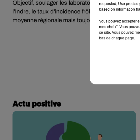
Objectif, soulager les laboratoires et les pharma
requested; Use precise g
based on information tra
l’Indre, le taux d’incidence frôle les 1700 cas po
moyenne régionale mais toujours en progression.
Vous pouvez accepter en 
mes choix". Vous pouvez
ce site. Vous pouvez met
bas de chaque page.
Actu positive