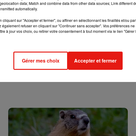
cies très sollicités depuis plusieurs semaines déjà. D
eolocation data; Match and combine data from other data sources; Link different de
nsmitted automatically.
ur 100 000 habitants, un chiffre légèrement en deçà de
cliquant sur "Accepter et fermer", ou affiner en sélectionnant les finalités et/ou pa
 également refuser en cliquant sur "Continuer sans accepter". Vos préférences ne 
tre à jour vos choix, ou retirer votre consentement à tout moment via le lien "Gérer 
Gérer mes choix
Accepter et fermer