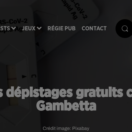
STS
JEUX
RÉGIE PUB
CONTACT
s dépistages gratuits 
Gambetta
Crédit image:
Pixabay