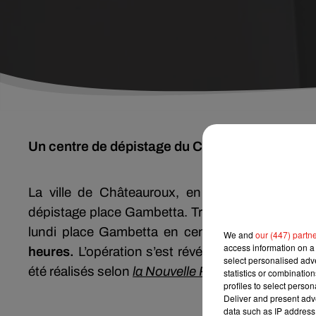
Un centre de dépistage du Covid-19 sera instal
La ville de Châteauroux, en partenariat avec l
dépistage place Gambetta. Trois chalets et deux 
lundi place Gambetta en centre-ville. Ces test
We and
our (447) partn
access information on a 
heures.
L’opération s’est révélée être un succès
select personalised ad
été réalisés selon
la Nouvelle République.
statistics or combinatio
profiles to select person
Deliver and present adv
data such as IP address 