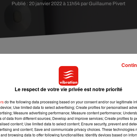
Publié : 20 janvier 2022 à 11h54 par Guillaume Pivert
lé entre samedi et lundi place Gambetta.
Contin
’Agence régionale de santé, renouvelle l’opération 
Le respect de votre vie privée est notre priorité
lignes de prélèvements seront installés entre samedi 
s seront accessibles
sans rendez-vous entre 13 et 
ers
do the following data processing based on your consent and/or our legitimate int
device; Use limited data to select advertising; Create profiles for personalised adver
 le week-end dernier. Plus de 430 tests antigéniques 
vertising; Measure advertising performance; Measure content performance; Unders
ns of data from different sources; Develop and improve services; Create profiles to 
alised content; Use limited data to select content; Ensure security, prevent and detect
ertising and content; Save and communicate privacy choices. These technologies
and browsing data to offer following functionalities: Identify devices based on infor