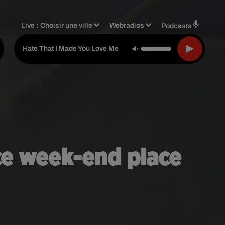
Live :
Choisir une ville
Webradios
Podcasts
-
Ariana Grande
Hate That I Made You Love Me
ce week-end place