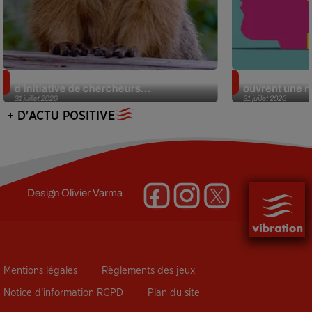
Des marmottes sur OnlyFans : la drôle
Alzheimer : d
d’initiative de chercheurs...
ouvrent une no
31 juillet 2026
31 juillet 2026
+ D'ACTU POSITIVE
Design
Olivier Varma
Mentions légales
Règlements des jeux
Notice d’information RGPD
Plan du site