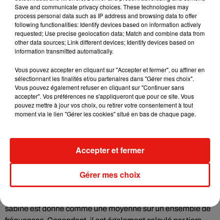
Save and communicate privacy choices. These technologies may
tendues n’ont pas de propriétés acoustiques.
process personal data such as IP address and browsing data to offer
following functionalities: Identify devices based on information actively
Ces 2 types de produits permettent de traiter des fréquences
requested; Use precise geolocation data; Match and combine data from
mediums et aigues. Pour absorber les basses fréquences, il
other data sources; Link different devices; Identify devices based on
information transmitted automatically.
faudra vous tourner vers des bass traps.
Vous pouvez accepter en cliquant sur "Accepter et fermer", ou affiner en
sélectionnant les finalités et/ou partenaires dans "Gérer mes choix".
Quelques points importants
Vous pouvez également refuser en cliquant sur "Continuer sans
accepter". Vos préférences ne s'appliqueront que pour ce site. Vous
Evaluer la qualité d’un produit acoustique n’est pas facile
pouvez mettre à jour vos choix, ou retirer votre consentement à tout
moment via le lien "Gérer les cookies" situé en bas de chaque page.
quand on n’y pas connait pas grand-chose. Les fabricants
affichent souvent des indicateurs alpha sabine qui vont de 0
à 1. Voici la lecture qu’il faut en faire :
Accepter et fermer
1 : le produit est totalement absorbant
0 : le produit n’a aucune propriété acoustique
Gérer mes choix
Il convient également de
bien comprendre sur quelles
fréquences le produit agit
. En effet, ce coefficient alpha
sabine est donné comme une moyenne sur un ensemble de