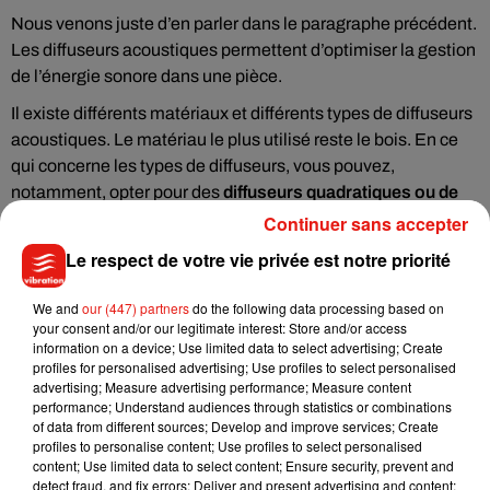
Nous venons juste d’en parler dans le paragraphe précédent.
Les diffuseurs acoustiques permettent d’optimiser la gestion
de l’énergie sonore dans une pièce.
Il existe différents matériaux et différents types de diffuseurs
acoustiques. Le matériau le plus utilisé reste le bois. En ce
qui concerne les types de diffuseurs, vous pouvez,
notamment, opter pour des
diffuseurs quadratiques ou de
Schröder
.
Continuer sans accepter
Pour l’absorption
Le respect de votre vie privée est notre priorité
Concernant l’absorption, le choix de produits pouvant être
We and
our (447) partners
do the following data processing based on
utilisé est plus vaste.
Les panneaux acoustiques permettent
your consent and/or our legitimate interest: Store and/or access
notamment d'optimiser l'environnement sonore d'un home
information on a device; Use limited data to select advertising; Create
profiles for personalised advertising; Use profiles to select personalised
studio
. Très souvent, ce sont eux qui sont utilisés. Là encore,
advertising; Measure advertising performance; Measure content
les matériaux utilisés peuvent différer. Certains sont plus
performance; Understand audiences through statistics or combinations
transformés et peuvent faire l’objet de controverses.
of data from different sources; Develop and improve services; Create
profiles to personalise content; Use profiles to select personalised
Il est également possible de s’orienter vers des toiles
content; Use limited data to select content; Ensure security, prevent and
detect fraud, and fix errors; Deliver and present advertising and content;
tendues. Cependant, faites attention, toutes les toiles