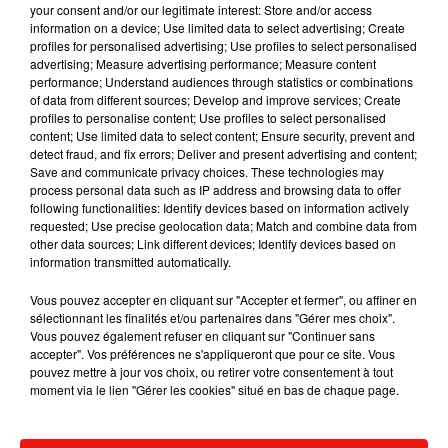
your consent and/or our legitimate interest: Store and/or access
souhaitez l'afficher, merci de nous donner votre accord
information on a device; Use limited data to select advertising; Create
en cliquant sur le bouton ci-dessous.
profiles for personalised advertising; Use profiles to select personalised
advertising; Measure advertising performance; Measure content
Afficher l'élément
performance; Understand audiences through statistics or combinations
of data from different sources; Develop and improve services; Create
profiles to personalise content; Use profiles to select personalised
content; Use limited data to select content; Ensure security, prevent and
detect fraud, and fix errors; Deliver and present advertising and content;
Cet élément est masqué compte-tenu du refus du
Save and communicate privacy choices. These technologies may
process personal data such as IP address and browsing data to offer
dépôt de cookies que vous avez exprimé. Si vous
following functionalities: Identify devices based on information actively
souhaitez l'afficher, merci de nous donner votre accord
requested; Use precise geolocation data; Match and combine data from
en cliquant sur le bouton ci-dessous.
other data sources; Link different devices; Identify devices based on
information transmitted automatically.
Afficher l'élément
Vous pouvez accepter en cliquant sur "Accepter et fermer", ou affiner en
sélectionnant les finalités et/ou partenaires dans "Gérer mes choix".
Vous pouvez également refuser en cliquant sur "Continuer sans
"L’HAARP, c’est un bruit de fond qui existe dans la
accepter". Vos préférences ne s'appliqueront que pour ce site. Vous
pouvez mettre à jour vos choix, ou retirer votre consentement à tout
complosphère depuis une dizaine d’années. Il se réactive
moment via le lien "Gérer les cookies" situé en bas de chaque page.
systématiquement à chaque événement sismique ou
météorologique"
, a déclaré Tristan Mendès France, maître