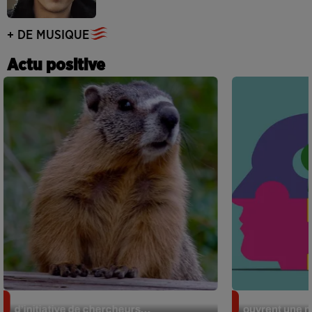
+ DE MUSIQUE
Actu positive
Des marmottes sur OnlyFans : la drôle
Alzheimer : d
d’initiative de chercheurs...
ouvrent une no