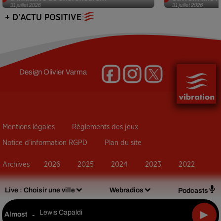
31 juillet 2026
31 juillet 2026
+ D'ACTU POSITIVE
Design
Olivier Varma
Mentions légales
Règlements des jeux
Notice d’information RGPD
Plan du site
Archives
2026
2025
2024
2023
2022
Live :
Choisir une ville
Webradios
Podcasts
Lewis Capaldi
Almost
-