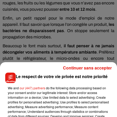
rouges, les fruits ou les légumes que vous n’avez pas encore
cuisinés, vous pouvez pousser
entre 10 et 12 mois
.
Enfin, un petit rappel pour le mode d’emploi de notre
appareil. Il faut savoir que lorsque l’on congèle un produit,
les
bactéries ne disparaissent pas
. On stoppe seulement la
propagation des microbes.
Beaucoup le font mais surtout,
il faut penser à ne jamais
décongeler vos aliments à température ambiante
. Préférez
plutôt le réfrigérateur, le micro-ondes ou encore tout
simplement l’eau froide.
Continuer sans accepter
Le respect de votre vie privée est notre priorité
We and
our (447) partners
do the following data processing based on
Musique
your consent and/or our legitimate interest: Store and/or access
information on a device; Use limited data to select advertising; Create
profiles for personalised advertising; Use profiles to select personalised
advertising; Measure advertising performance; Measure content
Julien Lieb s’essaye à la vie de chatelain
performance; Understand audiences through statistics or combinations
dans son nouveau clip
of data from different sources; Develop and improve services; Create