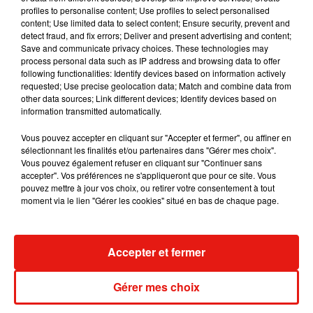
7 août 2026
profiles to personalise content; Use profiles to select personalised
content; Use limited data to select content; Ensure security, prevent and
detect fraud, and fix errors; Deliver and present advertising and content;
Save and communicate privacy choices. These technologies may
process personal data such as IP address and browsing data to offer
Madonna sort enfin le remix de « Love
following functionalities: Identify devices based on information actively
Sensation » avec Kylie Minogue
requested; Use precise geolocation data; Match and combine data from
7 août 2026
other data sources; Link different devices; Identify devices based on
information transmitted automatically.
Vous pouvez accepter en cliquant sur "Accepter et fermer", ou affiner en
sélectionnant les finalités et/ou partenaires dans "Gérer mes choix".
Vous pouvez également refuser en cliquant sur "Continuer sans
Tayc et Didi B dévoilent le single le plus
accepter". Vos préférences ne s'appliqueront que pour ce site. Vous
dansant de l’année
pouvez mettre à jour vos choix, ou retirer votre consentement à tout
7 août 2026
moment via le lien "Gérer les cookies" situé en bas de chaque page.
Accepter et fermer
Angèle et Amélie Lens dévoilent leur
collaboration tant attendue
7 août 2026
Gérer mes choix