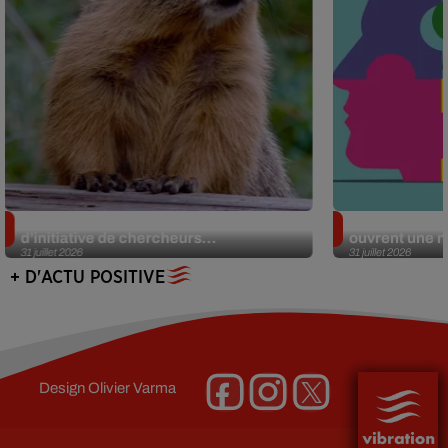
Des marmottes sur OnlyFans : la drôle
Alzheimer : d
d’initiative de chercheurs...
ouvrent une no
31 juillet 2026
31 juillet 2026
+ D'ACTU POSITIVE
Design
Olivier Varma