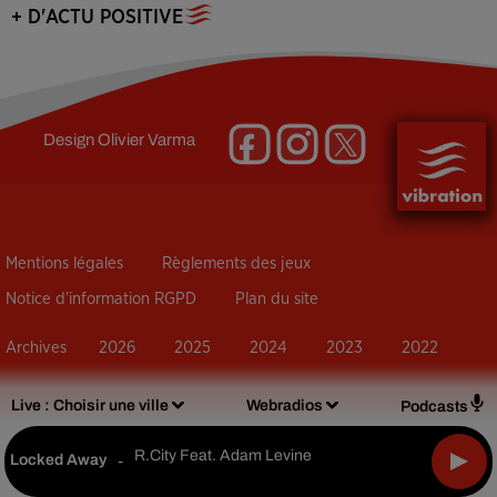
+ D'ACTU POSITIVE
Design
Olivier Varma
Mentions légales
Règlements des jeux
Notice d’information RGPD
Plan du site
Archives
2026
2025
2024
2023
2022
Live :
Choisir une ville
Webradios
Podcasts
R.city Feat. Adam Levine
Locked Away
-