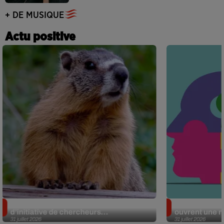
+ DE MUSIQUE
Actu positive
Des marmottes sur OnlyFans : la drôle
Alzheimer : d
d’initiative de chercheurs...
ouvrent une no
31 juillet 2026
31 juillet 2026