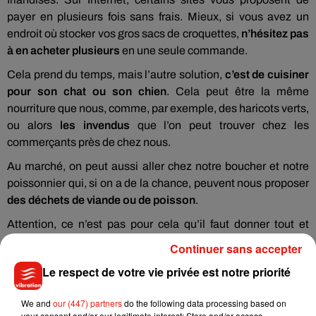
payer en plusieurs fois sans frais. Mieux, si vous avez un
endroit où stocker vos gros sacs de croquettes,
n’hésitez pas
à en acheter plusieurs
en une seule commande.
Cela prend du temps, mais l’autre solution,
c’est de cuisiner
pour son chat ou son chien
. Cela peut être la même
nourriture que nous, comme, par exemple, des haricots verts,
ou alors
les invendus
que l’on peut trouver chez les
commerçants près de chez nous.
Au marché, on peut aussi aller chez notre boucher et notre
poissonnier qui, si on a de la chance, peuvent nous proposer
des déchets de viande ou de poisson
.
Attention, ce n’est pas pour cela qu’il faut donner tout et
n’importe quoi à son animal. Vous pouvez d’ailleurs retrouver
Continuer sans accepter
des idées de recettes saines sur le site :
doctissimo.fr.
Le respect de votre vie privée est notre priorité
We and
our (447) partners
do the following data processing based on
your consent and/or our legitimate interest: Store and/or access