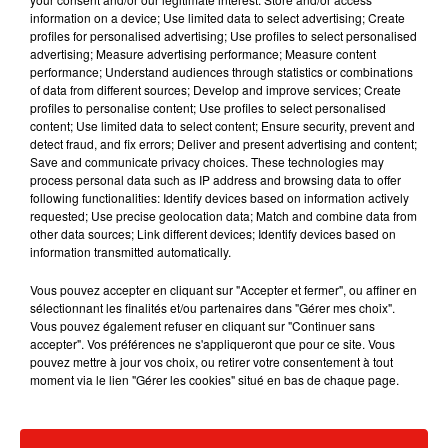
information on a device; Use limited data to select advertising; Create
profiles for personalised advertising; Use profiles to select personalised
advertising; Measure advertising performance; Measure content
performance; Understand audiences through statistics or combinations
Musique
of data from different sources; Develop and improve services; Create
profiles to personalise content; Use profiles to select personalised
content; Use limited data to select content; Ensure security, prevent and
detect fraud, and fix errors; Deliver and present advertising and content;
Benny Blanco invite Selena Gomez et
Save and communicate privacy choices. These technologies may
Becky G sur son nouveau single
process personal data such as IP address and browsing data to offer
5 août 2026
following functionalities: Identify devices based on information actively
requested; Use precise geolocation data; Match and combine data from
other data sources; Link different devices; Identify devices based on
information transmitted automatically.
Vous pouvez accepter en cliquant sur "Accepter et fermer", ou affiner en
Tiny Desk invite Charlie Puth pour une
sélectionnant les finalités et/ou partenaires dans "Gérer mes choix".
live session solaire
4 août 2026
Vous pouvez également refuser en cliquant sur "Continuer sans
accepter". Vos préférences ne s'appliqueront que pour ce site. Vous
pouvez mettre à jour vos choix, ou retirer votre consentement à tout
moment via le lien "Gérer les cookies" situé en bas de chaque page.
Ariana Grande prendra une pause après
sa tournée mondiale