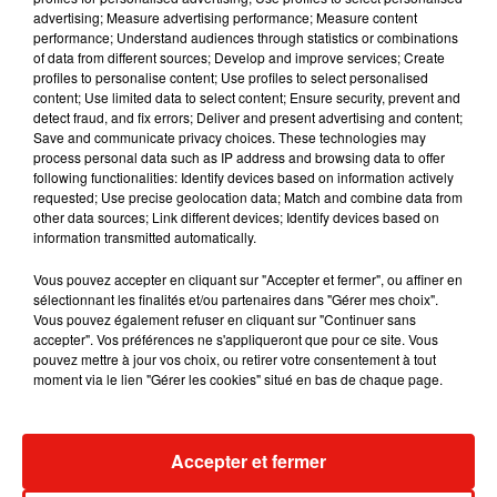
Musique
advertising; Measure advertising performance; Measure content
performance; Understand audiences through statistics or combinations
of data from different sources; Develop and improve services; Create
profiles to personalise content; Use profiles to select personalised
Julien Lieb s’essaye à la vie de chatelain
content; Use limited data to select content; Ensure security, prevent and
dans son nouveau clip
detect fraud, and fix errors; Deliver and present advertising and content;
7 août 2026
Save and communicate privacy choices. These technologies may
process personal data such as IP address and browsing data to offer
following functionalities: Identify devices based on information actively
requested; Use precise geolocation data; Match and combine data from
other data sources; Link different devices; Identify devices based on
information transmitted automatically.
Madonna sort enfin le remix de « Love
Sensation » avec Kylie Minogue
7 août 2026
Vous pouvez accepter en cliquant sur "Accepter et fermer", ou affiner en
sélectionnant les finalités et/ou partenaires dans "Gérer mes choix".
Vous pouvez également refuser en cliquant sur "Continuer sans
accepter". Vos préférences ne s'appliqueront que pour ce site. Vous
pouvez mettre à jour vos choix, ou retirer votre consentement à tout
moment via le lien "Gérer les cookies" situé en bas de chaque page.
Tayc et Didi B dévoilent le single le plus
dansant de l’année
7 août 2026
Accepter et fermer