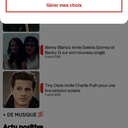
Gérer mes choix
Angèle et Amélie Lens dévoilent leur
collaboration tant attendue
7 août 2026
Benny Blanco invite Selena Gomez et
Becky G sur son nouveau single
5 août 2026
Tiny Desk invite Charlie Puth pour une
live session solaire
4 août 2026
+ DE MUSIQUE
Actu positive